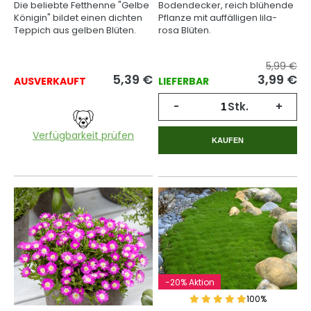
Die beliebte Fetthenne "Gelbe
Bodendecker, reich blühende
Königin" bildet einen dichten
Pflanze mit auffälligen lila-
Teppich aus gelben Blüten.
rosa Blüten.
5,99 €
5,39
€
3,99
€
AUSVERKAUFT
LIEFERBAR
-
Stk.
+
Verfügbarkeit prüfen
KAUFEN
-20% Aktion
100%