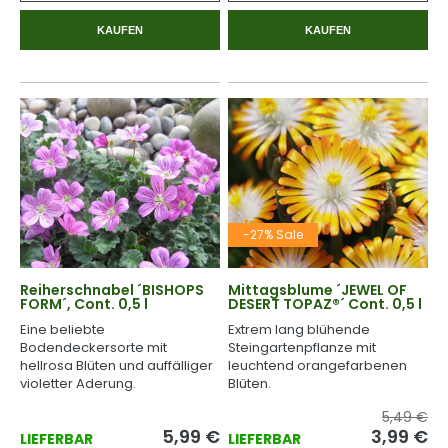
KAUFEN
KAUFEN
-27% Sale
Reiherschnabel ´BISHOPS
Mittagsblume ´JEWEL OF
FORM´, Cont. 0,5 l
DESERT TOPAZ®´ Cont. 0,5 l
Eine beliebte
Extrem lang blühende
Bodendeckersorte mit
Steingartenpflanze mit
hellrosa Blüten und auffälliger
leuchtend orangefarbenen
violetter Aderung.
Blüten.
5,49 €
5,99
€
3,99
€
LIEFERBAR
LIEFERBAR