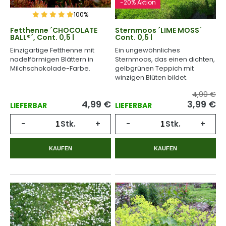
-20% Aktion
100%
Fetthenne ´CHOCOLATE
Sternmoos ´LIME MOSS´
BALL®´, Cont. 0,5 l
Cont. 0,5 l
Einzigartige Fetthenne mit
Ein ungewöhnliches
nadelförmigen Blättern in
Sternmoos, das einen dichten,
Milchschokolade-Farbe.
gelbgrünen Teppich mit
winzigen Blüten bildet.
4,99 €
4,99
€
3,99
€
LIEFERBAR
LIEFERBAR
-
Stk.
+
-
Stk.
+
KAUFEN
KAUFEN