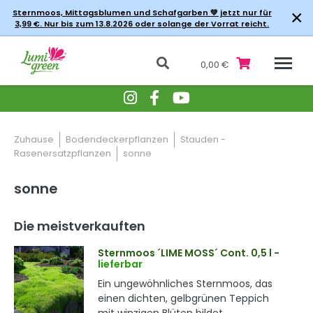
×
Sternmoos, Mittagsblumen und Schafgarben 💚 jetzt nur für
3,99 €. Nur bis zum 13.8.2026 oder solange der Vorrat reicht.
0,00 €
Zuhause
Bodendeckerpflanzen
Stauden -
Rasenersatzpflanzen
sonne
sonne
Die meistverkauften
Sternmoos ´LIME MOSS´ Cont. 0,5 l
-
lieferbar
Ein ungewöhnliches Sternmoos, das
einen dichten, gelbgrünen Teppich
mit winzigen Blüten bildet.