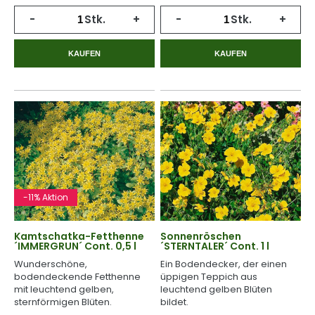
-
Stk.
+
-
Stk.
+
KAUFEN
KAUFEN
-11% Aktion
Kamtschatka-Fetthenne
Sonnenröschen
´IMMERGRUN´ Cont. 0,5 l
´STERNTALER´ Cont. 1 l
Wunderschöne,
Ein Bodendecker, der einen
bodendeckende Fetthenne
üppigen Teppich aus
mit leuchtend gelben,
leuchtend gelben Blüten
sternförmigen Blüten.
bildet.