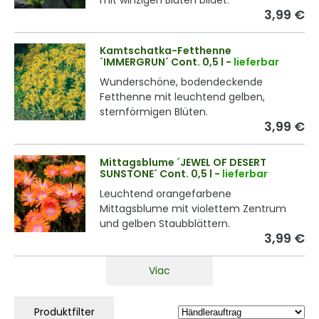
3,99 €
Kamtschatka-Fetthenne
´IMMERGRUN´ Cont. 0,5 l
-
lieferbar
Wunderschöne, bodendeckende
Fetthenne mit leuchtend gelben,
sternförmigen Blüten.
3,99 €
Mittagsblume ´JEWEL OF DESERT
SUNSTONE´ Cont. 0,5 l
-
lieferbar
Leuchtend orangefarbene
Mittagsblume mit violettem Zentrum
und gelben Staubblättern.
3,99 €
Viac
Produktfilter