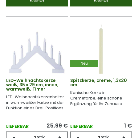
KAUFEN
KAUFEN
Neu
LED-Weihnachtskerze
Spitzkerze, creme, 1,3x20
weiß, 35 x 29 cm, innen,
cm
warmweiß, Timer
Konische Kerze in
LED-Weihnachtskerzenhalter
Cremefarbe, eine schöne
in warmweißer Farbe mit der
Ergänzung für Ihr Zuhause.
Funktion eines Drei-Positions-
Schalters.
25,99
€
1
€
LIEFERBAR
LIEFERBAR
-
Stk.
+
-
Stk.
+