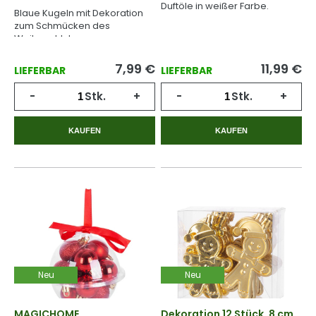
Duftöle in weißer Farbe.
Blaue Kugeln mit Dekoration
zum Schmücken des
Weihnachtsbaumes.
7,99
€
11,99
€
LIEFERBAR
LIEFERBAR
-
Stk.
+
-
Stk.
+
KAUFEN
KAUFEN
Neu
Neu
MAGICHOME
Dekoration 12 Stück, 8 cm,