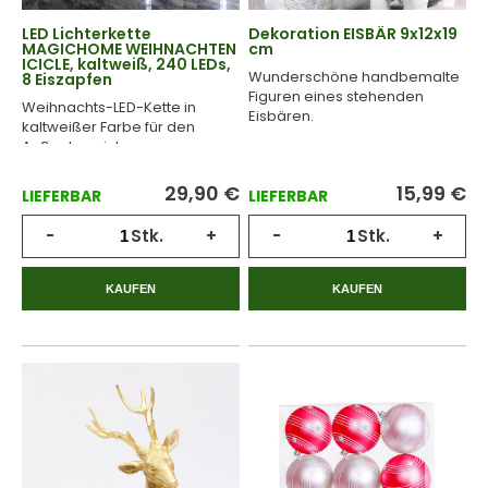
LED Lichterkette
Dekoration EISBÄR 9x12x19
MAGICHOME WEIHNACHTEN
cm
ICICLE, kaltweiß, 240 LEDs,
Wunderschöne handbemalte
8 Eiszapfen
Figuren eines stehenden
Weihnachts-LED-Kette in
Eisbären.
kaltweißer Farbe für den
Außenbereich.
29,90
€
15,99
€
LIEFERBAR
LIEFERBAR
-
Stk.
+
-
Stk.
+
KAUFEN
KAUFEN