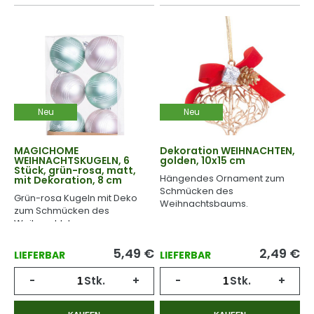
Neu
Neu
MAGICHOME
Dekoration WEIHNACHTEN,
WEIHNACHTSKUGELN, 6
golden, 10x15 cm
Stück, grün-rosa, matt,
Hängendes Ornament zum
mit Dekoration, 8 cm
Schmücken des
Grün-rosa Kugeln mit Deko
Weihnachtsbaums.
zum Schmücken des
Weihnachtsbaumes.
5,49
€
2,49
€
LIEFERBAR
LIEFERBAR
-
Stk.
+
-
Stk.
+