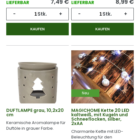
7,49
€
8,99
€
LIEFERBAR
LIEFERBAR
-
Stk.
+
-
Stk.
+
KAUFEN
KAUFEN
Neu
DUFTLAMPE grau, 10,2x20
MAGICHOME Kette 20 LED
cm
kaltweiß, mit Kugeln und
Schneeflocken, silber,
Keramische Aromalampe für
2xAA
Duftöle in grauer Farbe.
Charmante Kette mit LED-
Beleuchtung für den