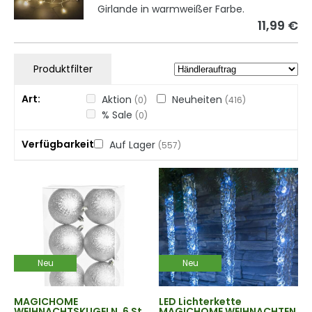
Girlande in warmweißer Farbe.
11,99 €
Produktfilter
Art
Aktion
Neuheiten
(0)
(416)
% Sale
(0)
Verfügbarkeit
Auf Lager
(557)
Neu
Neu
MAGICHOME
LED Lichterkette
WEIHNACHTSKUGELN, 6 St.,
MAGICHOME WEIHNACHTEN