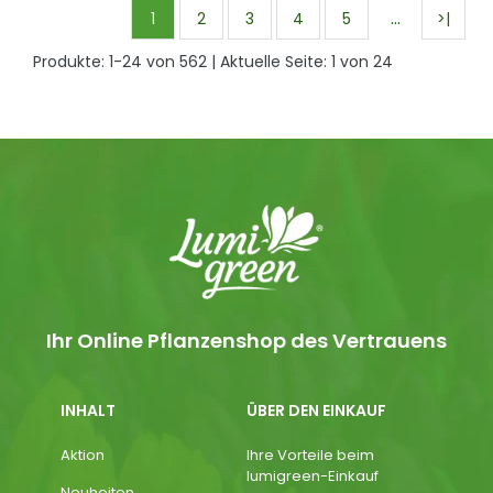
…
1
2
3
4
5
>|
Produkte:
1
-
24
von
562
| Aktuelle Seite:
1
von
24
Ihr Online Pflanzenshop des Vertrauens
INHALT
ÜBER DEN EINKAUF
Aktion
Ihre Vorteile beim
lumigreen-Einkauf
Neuheiten