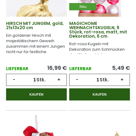
Neu
HIRSCH MIT JUNGEM, gold,
MAGICHOME
21x13x20 cm
WEIHNACHTSKUGELN, 9
Stück, rot-rosa, matt, mit
Ein goldener Hirsch mit
Dekoration, 6 cm
majestätischem Geweih
Rot-rosa Kugeln mit
zusammen mit einem Jungen
Dekoration zum Schmücken
nicht nur für festliche
des Weihnachtsbaumes.
Momente.
16,99
€
5,49
€
LIEFERBAR
LIEFERBAR
-
Stk.
+
-
Stk.
+
KAUFEN
KAUFEN