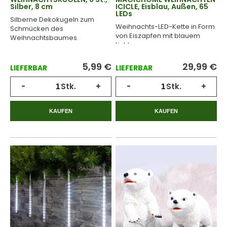
Silber, 8 cm
ICICLE, Eisblau, Außen, 65
LEDs
Silberne Dekokugeln zum
Weihnachts-LED-Kette in Form
Schmücken des
von Eiszapfen mit blauem
Weihnachtsbaumes.
Licht.
5,99
€
29,99
€
LIEFERBAR
LIEFERBAR
-
Stk.
+
-
Stk.
+
KAUFEN
KAUFEN