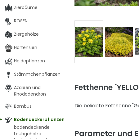
Zierbäume
ROSEN
Ziergehölze
Hortensien
Heidepflanzen
Stämmchenpflanzen
Fetthenne ´YELLO
Azaleen und
Rhododendron
Die beliebte Fetthenne "Ge
Bambus
Bodendeckerpflanzen
bodendeckende
Parameter und E
Laubgehölze