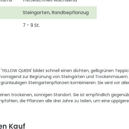
Steingarten, Randbepflanzug
7 - 9 St.
'YELLOW QUEEN' bildet schnell einen dichten, gelbgrünen Teppich 
rvorragend zur Begrünung von Steingärten und Trockenmauern. Dan
n grünlaubigen Steingartenpflanzen kombinieren. Sie wird vor al
inen trockenen, sonnigen Standort. Sie ist empfindlich gegenübe
pfohlen, die Pflanzen alle drei Jahre zu teilen, um eine üppigere
en Kauf