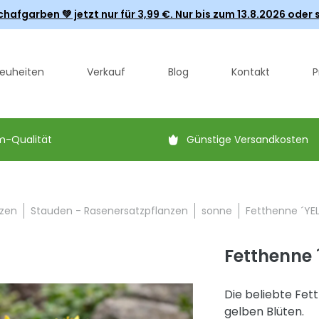
fgarben 💚 jetzt nur für 3,99 €. Nur bis zum 13.8.2026 oder s
euheiten
Verkauf
Blog
Kontakt
P
m-Qualität
Günstige Versandkosten
zen
Stauden - Rasenersatzpflanzen
sonne
Fetthenne ´YEL
Fetthenne 
Die beliebte Fet
gelben Blüten.