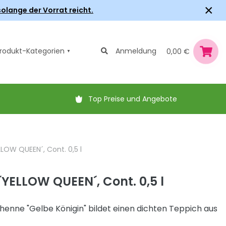
×
olange der Vorrat reicht.
rodukt-Kategorien
Anmeldung
0,00 €
Top Preise und Angebote
LOW QUEEN´, Cont. 0,5 l
´YELLOW QUEEN´, Cont. 0,5 l
thenne "Gelbe Königin" bildet einen dichten Teppich aus