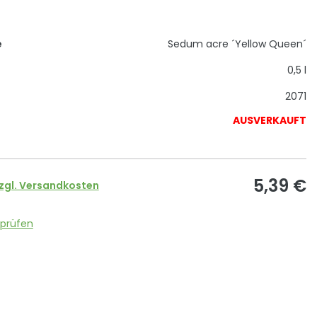
e
Sedum acre ´Yellow Queen´
0,5 l
2071
AUSVERKAUFT
5,39
€
zgl. Versandkosten
 prüfen