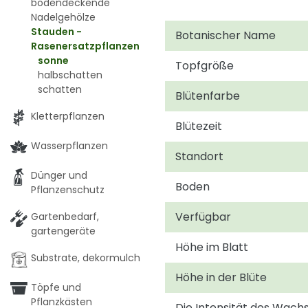
bodendeckende
Nadelgehölze
Stauden -
Botanischer Name
Rasenersatzpflanzen
sonne
Topfgröße
halbschatten
schatten
Blütenfarbe
Kletterpflanzen
Blütezeit
Wasserpflanzen
Standort
Dünger und
Boden
Pflanzenschutz
Verfügbar
Gartenbedarf,
gartengeräte
Höhe im Blatt
Substrate, dekormulch
Höhe in der Blüte
Töpfe und
Pflanzkästen
Die Intensität des Wac