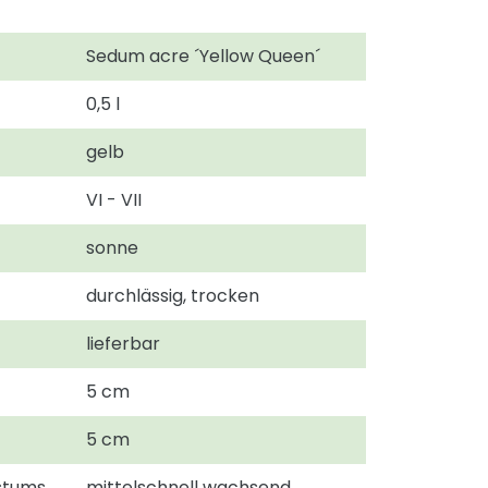
Sedum acre ´Yellow Queen´
0,5 l
gelb
VI - VII
sonne
durchlässig, trocken
lieferbar
5 cm
5 cm
hstums
mittelschnell wachsend