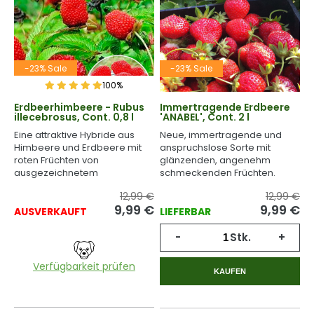
-23% Sale
-23% Sale
100%
Erdbeerhimbeere - Rubus
Immertragende Erdbeere
illecebrosus, Cont. 0,8 l
'ANABEL', Cont. 2 l
Eine attraktive Hybride aus
Neue, immertragende und
Himbeere und Erdbeere mit
anspruchslose Sorte mit
roten Früchten von
glänzenden, angenehm
ausgezeichnetem
schmeckenden Früchten.
Geschmack.
12,99 €
12,99 €
9,99
€
9,99
€
AUSVERKAUFT
LIEFERBAR
-
Stk.
+
Verfügbarkeit prüfen
KAUFEN