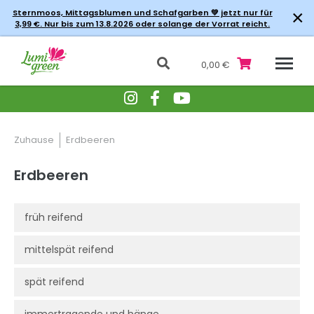
×
Sternmoos, Mittagsblumen und Schafgarben 💚 jetzt nur für
3,99 €. Nur bis zum 13.8.2026 oder solange der Vorrat reicht.
0,00 €
Zuhause
Erdbeeren
Erdbeeren
früh reifend
mittelspät reifend
spät reifend