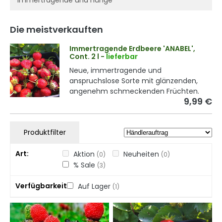
immertragende und hänge
Die meistverkauften
Immertragende Erdbeere 'ANABEL',
Cont. 2 l
-
lieferbar
Neue, immertragende und
anspruchslose Sorte mit glänzenden,
angenehm schmeckenden Früchten.
9,99 €
Produktfilter
Art
Aktion
Neuheiten
(0)
(0)
% Sale
(3)
Verfügbarkeit
Auf Lager
(1)