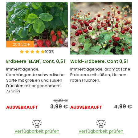
-20% Sale
100%
Erdbeere 'ELAN', Cont. 0,5 l
Wald-Erdbeere, Cont 0,5 l
Immertragende,
Immertragende, aromatische
überhängende schwedische
Erdbeere mit süßen, kleinen
Sorte mit großen und süßen
roten Früchten.
Früchten mit angenehmem
Aroma.
4,99 €
3,99
€
4,99
€
AUSVERKAUFT
AUSVERKAUFT
Verfügbarkeit prüfen
Verfügbarkeit prüfen