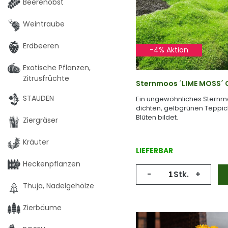
Beerenobst
Weintraube
Erdbeeren
-4% Aktion
Exotische Pflanzen,
Zitrusfrüchte
Sternmoos ´LIME MOSS´ C
STAUDEN
Ein ungewöhnliches Sternm
dichten, gelbgrünen Teppic
Blüten bildet.
Ziergräser
Kräuter
LIEFERBAR
Heckenpflanzen
-
Stk.
+
Thuja, Nadelgehölze
Zierbäume