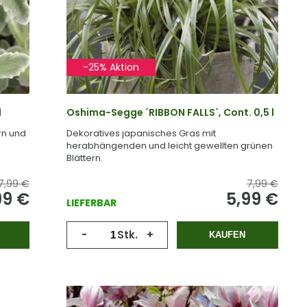
-25% Aktion
l
Oshima-Segge ´RIBBON FALLS´, Cont. 0,5 l
rn und
Dekoratives japanisches Gras mit
herabhängenden und leicht gewellten grünen
Blättern.
7,99 €
7,99 €
99 €
5,99 €
LIEFERBAR
-
Stk.
+
KAUFEN