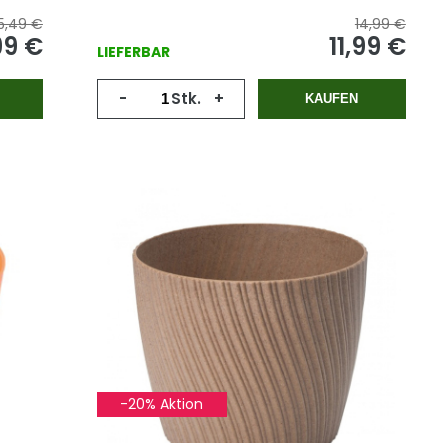
5,49 €
14,99 €
99 €
11,99 €
LIEFERBAR
-
Stk.
+
KAUFEN
-20% Aktion