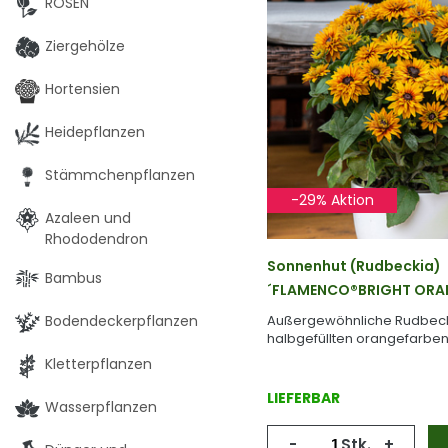
ROSEN
Ziergehölze
Hortensien
Heidepflanzen
Stämmchenpflanzen
-29% Aktion
Azaleen und
Rhododendron
Sonnenhut (Rudbeckia)
Bambus
´FLAMENCO®BRIGHT ORANG
Bodendeckerpflanzen
Außergewöhnliche Rudbecki
halbgefüllten orangefarben
Kletterpflanzen
LIEFERBAR
Wasserpflanzen
-
Stk.
+