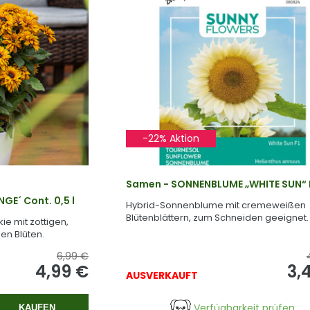
-22% Aktion
Samen - SONNENBLUME „WHITE SUN“ 
E´ Cont. 0,5 l
Hybrid-Sonnenblume mit cremeweißen
Blütenblättern, zum Schneiden geeignet.
e mit zottigen,
en Blüten.
6,99 €
4,99 €
3,
AUSVERKAUFT
Verfügbarkeit prüfen
KAUFEN