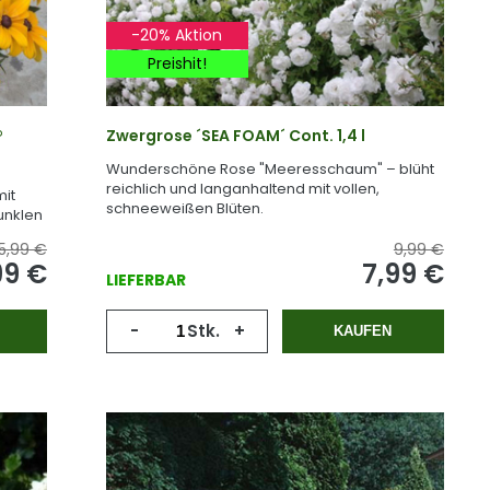
-20% Aktion
Preishit!
®
Zwergrose ´SEA FOAM´ Cont. 1,4 l
Wunderschöne Rose "Meeresschaum" – blüht
reichlich und langanhaltend mit vollen,
it
schneeweißen Blüten.
unklen
5,99 €
9,99 €
99 €
7,99 €
LIEFERBAR
-
Stk.
+
KAUFEN