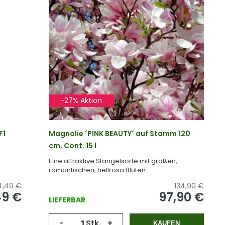
-27% Aktion
F1
Magnolie ´PINK BEAUTY´ auf Stamm 120
cm, Cont. 15 l
Eine attraktive Stängelsorte mit großen,
romantischen, hellrosa Blüten.
4,49 €
134,90 €
49 €
97,90 €
LIEFERBAR
-
Stk.
+
KAUFEN