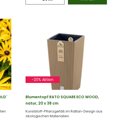
-20% Aktion
OLD´
Blumentopf RATO SQUARE ECO WOOD,
natur, 20 x 38 cm
üten
Kunststoff-Pflanzgefäß im Rattan-Design aus
ökologischen Materialien.