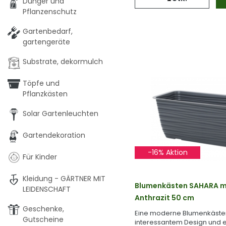
Dünger und
Pflanzenschutz
Gartenbedarf,
gartengeräte
Substrate, dekormulch
Töpfe und
Pflanzkästen
Solar Gartenleuchten
Gartendekoration
-16% Aktion
Für Kinder
Kleidung - GÄRTNER MIT
Blumenkästen SAHARA m
LEIDENSCHAFT
Anthrazit 50 cm
Geschenke,
Eine moderne Blumenkäste
Gutscheine
interessantem Design und e