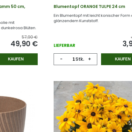
tamm 50 cm,
Blumentopf ORANGE TULPE 24 cm
Ein Blumentopf mit leicht konischer Form
glänzendem Kunststoff.
olie mit
dunkelrosa Blüten.
57,90 €
49,90 €
3,
LIEFERBAR
-
Stk.
+
KAUFEN
KAUFEN