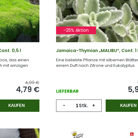
-25% Aktion
ont. 0,5 l
Jamaica-Thymian „MALIBU“, Cont. 1 
oos, das einen
Eine beliebte Pflanze mit silbernen Blätte
h mit winzigen
einem Duft nach Zitrone und Eukalyptus.
4,99 €
4,79 €
5,
LIEFERBAR
-
Stk.
+
KAUFEN
KAUFEN