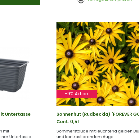
-9% Aktion
it Untertasse
Sonnenhut (Rudbeckia) ´FOREVER G
Cont. 0,5 l
n mit
Sommerstaude mit leuchtend gelben Bl
iner Untertasse.
und kontrastierendem Auge.