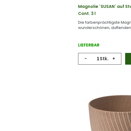
Magnolie ´SUSAN´ auf S
Cont. 3 l
Die farbenprächtigste Magn
wunderschönen, duftenden 
LIEFERBAR
-
Stk.
+