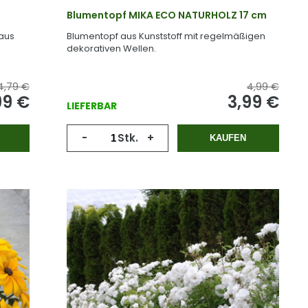
Blumentopf MIKA ECO NATURHOLZ 17 cm
 aus
Blumentopf aus Kunststoff mit regelmäßigen
dekorativen Wellen.
4,79 €
4,99 €
99 €
3,99 €
LIEFERBAR
-
Stk.
+
KAUFEN