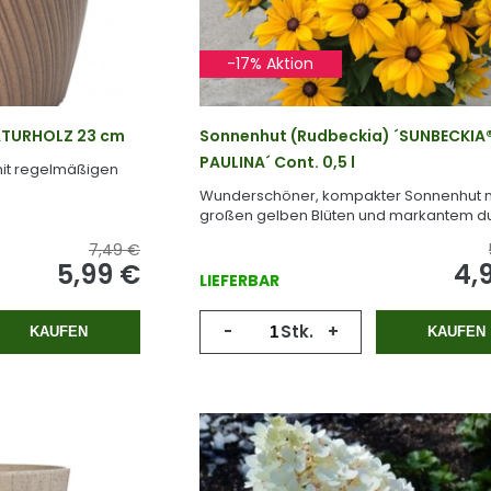
-17% Aktion
ATURHOLZ 23 cm
Sonnenhut (Rudbeckia) ´SUNBECKIA
PAULINA´ Cont. 0,5 l
mit regelmäßigen
Wunderschöner, kompakter Sonnenhut m
großen gelben Blüten und markantem d
Blütenzentrum.
7,49 €
5,99 €
4,
LIEFERBAR
-
Stk.
+
KAUFEN
KAUFEN