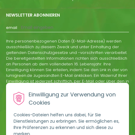
NEWSLETTER ABONNIEREN
email
Ihre personenbezogenen Daten (E-Mail-Adresse) werden
ausschließlich zu diesem Zweck und unter Einhaltung der
geltenden Datenschutzgesetze und -vorschriften verarbeitet.
Die bereitgestellten Informationen richten sich ausschließlich
an Personen ab dem vollendeten 16. Lebensjahr. Ihre
Einwilligung können Sie erteilen, indem Sie den Link in der von
lumigreen.de zugesandten E-Mail anklicken. Ein Widerruf Ihrer
Einwilligung ist jederzeit schriftlich, per E-Mail oder über den in
jeder Informations-E-Mail von lumigreen.de enthaltenen
Abmeldelink möglich.
Einwilligung zur Verwendung von
Cookies
ABONNIEREN
Cookies-Dateien helfen uns dabei, für Sie
Dienstleistungen zu erbringen. Sie ermöglichen es,
Ihre Präferenzen zu erkennen und sich diese zu
merken.