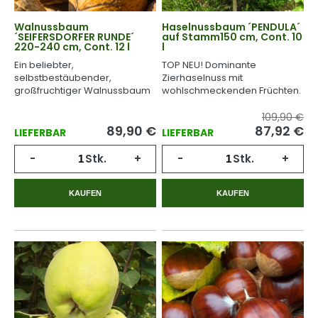
Walnussbaum
Haselnussbaum ´PENDULA´
´SEIFERSDORFER RUNDE´
auf Stamm150 cm, Cont. 10
220-240 cm, Cont. 12 l
l
Ein beliebter,
TOP NEU! Dominante
selbstbestäubender,
Zierhaselnuss mit
großfruchtiger Walnussbaum
wohlschmeckenden Früchten.
mit einem köstlichen gelben
Kern.
109,90 €
89,90
€
87,92
€
LIEFERBAR
LIEFERBAR
-
Stk.
+
-
Stk.
+
KAUFEN
KAUFEN