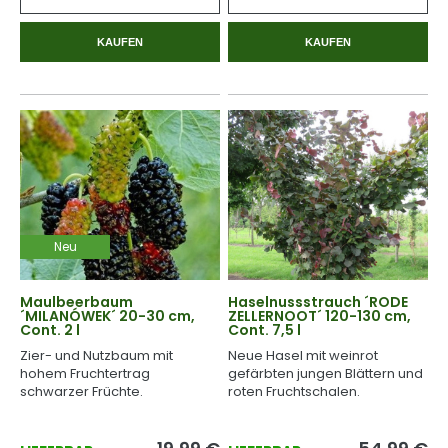
KAUFEN
KAUFEN
Neu
Maulbeerbaum
Haselnussstrauch ´RODE
´MILANÓWEK´ 20-30 cm,
ZELLERNOOT´ 120-130 cm,
Cont. 2 l
Cont. 7,5 l
Zier- und Nutzbaum mit
Neue Hasel mit weinrot
hohem Fruchtertrag
gefärbten jungen Blättern und
schwarzer Früchte.
roten Fruchtschalen.