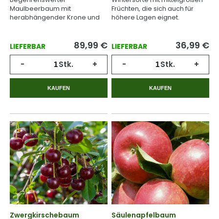
Maulbeerbaum mit
Früchten, die sich auch für
herabhängender Krone und
höhere Lagen eignet.
schmackhaften schwarzen
Früchten.
89,99
€
36,99
€
LIEFERBAR
LIEFERBAR
-
Stk.
+
-
Stk.
+
KAUFEN
KAUFEN
Zwergkirschebaum
Säulenapfelbaum