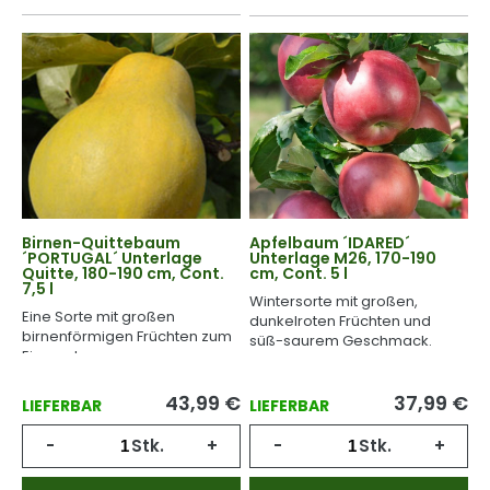
Birnen-Quittebaum
Apfelbaum ´IDARED´
´PORTUGAL´ Unterlage
Unterlage M26, 170-190
Quitte, 180-190 cm, Cont.
cm, Cont. 5 l
7,5 l
Wintersorte mit großen,
Eine Sorte mit großen
dunkelroten Früchten und
birnenförmigen Früchten zum
süß-saurem Geschmack.
Einmachen.
43,99
€
37,99
€
LIEFERBAR
LIEFERBAR
-
Stk.
+
-
Stk.
+