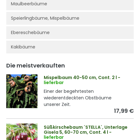
Maulbeerbäume
Speierlingbäume, Mispelbäume
Ebereschebäume
Kakibäume
Die meistverkauften
Mispelbaum 40-50 cm, Cont. 2 l
-
lieferbar
Einer der begehrtesten
wiederentdeckten Obstbäume
unserer Zeit.
17,99 €
Süßkirschebaum ´STELLA´, Unterlage
Gisela 5, 60-70 cm, Cont. 4 l
-
lieferbar