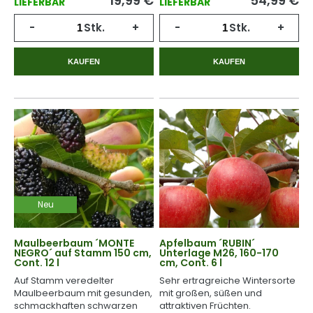
19,99
€
54,99
€
LIEFERBAR
LIEFERBAR
-
Stk.
+
-
Stk.
+
KAUFEN
KAUFEN
Neu
Maulbeerbaum ´MONTE
Apfelbaum ´RUBIN´
NEGRO´ auf Stamm 150 cm,
Unterlage M26, 160-170
Cont. 12 l
cm, Cont. 6 l
Auf Stamm veredelter
Sehr ertragreiche Wintersorte
Maulbeerbaum mit gesunden,
mit großen, süßen und
schmackhaften schwarzen
attraktiven Früchten.