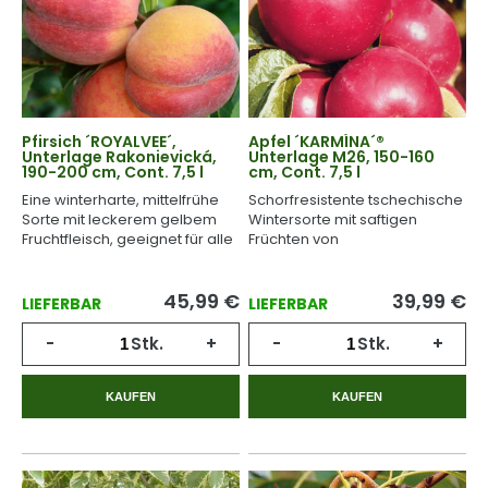
Pfirsich ´ROYALVEE´,
Apfel ´KARMÍNA´®
Unterlage Rakonievická,
Unterlage M26, 150-160
190-200 cm, Cont. 7,5 l
cm, Cont. 7,5 l
Eine winterharte, mittelfrühe
Schorfresistente tschechische
Sorte mit leckerem gelbem
Wintersorte mit saftigen
Fruchtfleisch, geeignet für alle
Früchten von
Gebiete.
ausgezeichnetem
Geschmack.
45,99
€
39,99
€
LIEFERBAR
LIEFERBAR
-
Stk.
+
-
Stk.
+
KAUFEN
KAUFEN