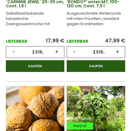
´CARMINE JEWEL´ 20-30 cm,
'RONDO®' unten M7, 100-
Cont. 1,6 l
120 cm, Cont. 7,5 l
Selbstbestäubende
Ausgezeichnete Wintersorte
kanadische
mit roten Früchten, resistent
Zwergsauerkirsche mit
gegen Krankheiten.
mittelgroßen, dunkelroten
Früchten.
17,99
€
47,99
€
LIEFERBAR
LIEFERBAR
-
Stk.
+
-
Stk.
+
KAUFEN
KAUFEN
-20% Rabatt
Preishit!