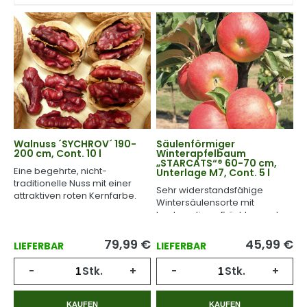
Walnuss ´SYCHROV´ 190-
Säulenförmiger
200 cm, Cont. 10 l
Winterapfelbaum
„STARCATS“® 60-70 cm,
Eine begehrte, nicht-
Unterlage M7, Cont. 5 l
traditionelle Nuss mit einer
Sehr widerstandsfähige
attraktiven roten Kernfarbe.
Wintersäulensorte mit
hochwertigen Früchten und
langer Haltbarkeit.
79,99
€
45,99
€
LIEFERBAR
LIEFERBAR
-
Stk.
+
-
Stk.
+
KAUFEN
KAUFEN