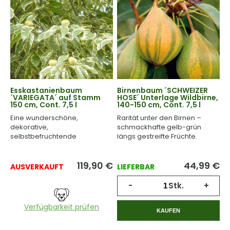
Esskastanienbaum
Birnenbaum ´SCHWEIZER
´VARIEGATA´ auf Stamm
HOSE´ Unterlage Wildbirne,
150 cm, Cont. 7,5 l
140-150 cm, Cont. 7,5 l
Eine wunderschöne,
Rarität unter den Birnen –
dekorative,
schmackhafte gelb-grün
selbstbefruchtende
längs gestreifte Früchte.
Kastaniensorte mit
schmackhaften Früchten.
119,90
€
44,99
€
AUSVERKAUFT
LIEFERBAR
-
Stk.
+
Verfügbarkeit prüfen
KAUFEN