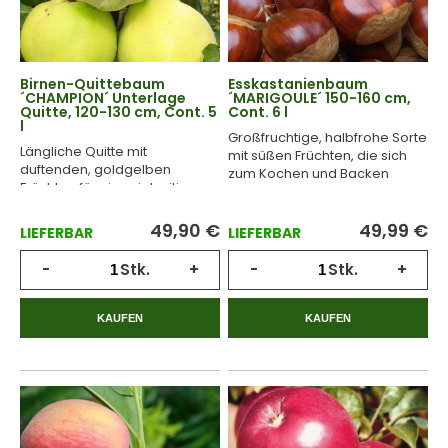
Birnen-Quittebaum
Esskastanienbaum
´CHAMPION´ Unterlage
´MARIGOULE´ 150-160 cm,
Quitte, 120-130 cm, Cont. 5
Cont. 6 l
l
Großfruchtige, halbfrohe Sorte
Längliche Quitte mit
mit süßen Früchten, die sich
duftenden, goldgelben
zum Kochen und Backen
Früchten für eine vielseitige
eignen.
Verwendung.
49,90
€
49,99
€
LIEFERBAR
LIEFERBAR
-
Stk.
+
-
Stk.
+
KAUFEN
KAUFEN