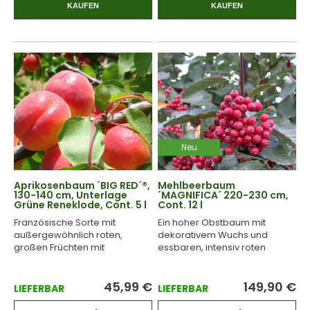
KAUFEN
KAUFEN
Neu
Aprikosenbaum ´BIG RED´®,
Mehlbeerbaum
130-140 cm, Unterlage
´MAGNIFICA´ 220-230 cm,
Grüne Reneklode, Cont. 5 l
Cont. 12 l
Französische Sorte mit
Ein hoher Obstbaum mit
außergewöhnlich roten,
dekorativem Wuchs und
großen Früchten mit
essbaren, intensiv roten
angenehmem Aroma und
Früchten.
ausgezeichnetem
Geschmack.
45,99
€
149,90
€
LIEFERBAR
LIEFERBAR