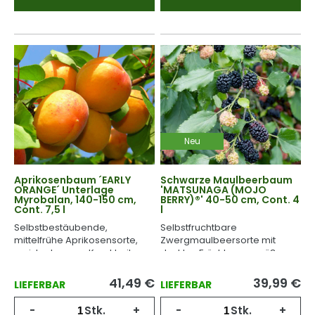
Neu
Aprikosenbaum ´EARLY
Schwarze Maulbeerbaum
ORANGE´ Unterlage
'MATSUNAGA (MOJO
Myrobalan, 140-150 cm,
BERRY)®' 40-50 cm, Cont. 4
Cont. 7,5 l
l
Selbstbestäubende,
Selbstfruchtbare
mittelfrühe Aprikosensorte,
Zwergmaulbeersorte mit
resistent gegen Krankheiten
dunklen Früchten von süßem
und Frost.
Geschmack.
41,49
€
39,99
€
LIEFERBAR
LIEFERBAR
-
Stk.
+
-
Stk.
+