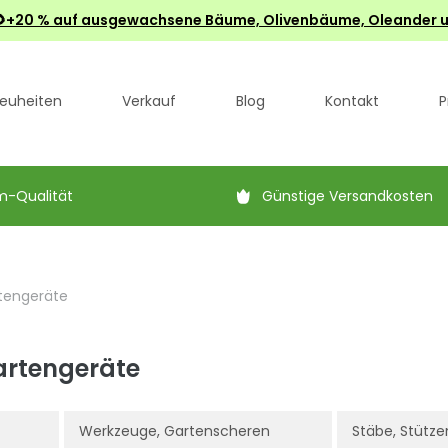
 €🌻+20 % auf ausgewachsene Bäume, Olivenbäume, Oleander u
euheiten
Verkauf
Blog
Kontakt
P
m-Qualität
Günstige Versandkosten
tengeräte
artengeräte
Werkzeuge, Gartenscheren
Stäbe, Stütze