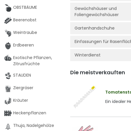
OBSTBÄUME
Gewächshäuser und
Foliengewächshäuser
Beerenobst
Gartenhandschuhe
Weintraube
Einfassungen für Rasenflä
Erdbeeren
Winterdienst
Exotische Pflanzen,
Zitrusfrüchte
Die meistverkauften
STAUDEN
Ziergräser
Tomatenstan
Kräuter
Ein idealer 
Heckenpflanzen
Thuja, Nadelgehölze