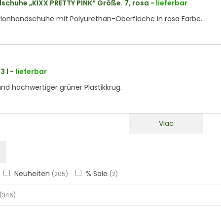
chuhe „KIXX PRETTY PINK“ Größe. 7, rosa
-
lieferbar
onhandschuhe mit Polyurethan-Oberfläche in rosa Farbe.
3 l
-
lieferbar
und hochwertiger grüner Plastikkrug.
Viac
Neuheiten
% Sale
(205)
(2)
(346)