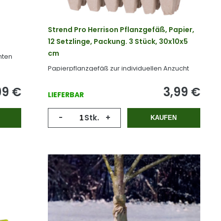
Strend Pro Herrison Pflanzgefäß, Papier,
12 Setzlinge, Packung. 3 Stück, 30x10x5
cm
hten
Papierpflanzgefäß zur individuellen Anzucht
von Samen und Jungpflanzen.
99
€
3,99
€
LIEFERBAR
-
Stk.
+
KAUFEN