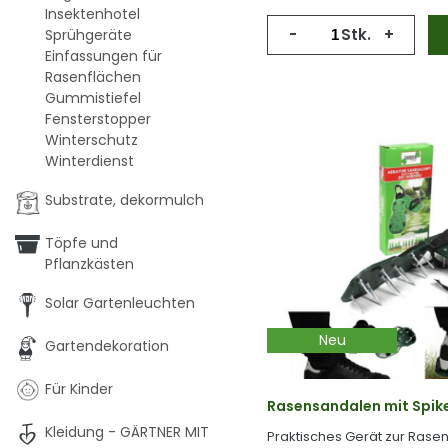
Insektenhotel
-
Stk.
+
Sprühgeräte
Einfassungen für
Rasenflächen
Gummistiefel
Fensterstopper
Winterschutz
Winterdienst
Substrate, dekormulch
Töpfe und
Pflanzkästen
Solar Gartenleuchten
Neu
Gartendekoration
Für Kinder
Rasensandalen mit Spik
Kleidung - GÄRTNER MIT
Praktisches Gerät zur Rasen