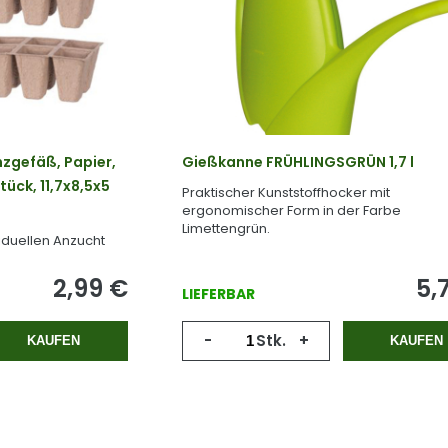
nzgefäß, Papier,
Gießkanne FRÜHLINGSGRÜN 1,7 l
tück, 11,7x8,5x5
Praktischer Kunststoffhocker mit
ergonomischer Form in der Farbe
Limettengrün.
iduellen Anzucht
en.
2,99
€
5,
LIEFERBAR
-
Stk.
+
KAUFEN
KAUFEN