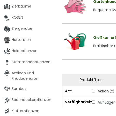
Gartenhands
Zierbäume
Bequeme Nyl
ROSEN
Ziergehölze
Gießkanne 1
Hortensien
Praktischer 
Heidepflanzen
Stämmchenpflanzen
Azaleen und
Rhododendron
Produktfilter
Bambus
Art
Aktion
(2)
Bodendeckerpflanzen
Verfügbarkeit
Auf Lager
Kletterpflanzen