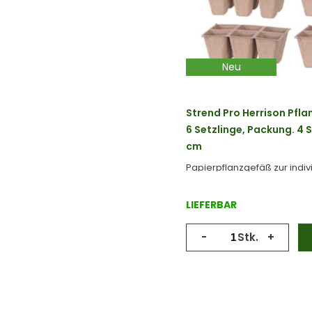
Neu
Strend Pro Herrison Pfla
6 Setzlinge, Packung. 4 S
cm
Papierpflanzgefäß zur indiv
von Samen und Jungpflanz
LIEFERBAR
-
Stk.
+