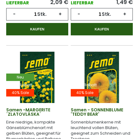
2,09
€
1,49
€
LIEFERBAR
LIEFERBAR
-
Stk.
+
-
Stk.
+
KAUFEN
KAUFEN
Neu
-40% Rabatt
-40% Rabatt
40% Sale
40% Sale
Samen -MARGERITE
Samen - SONNENBLUME
´ZLATOVLÁSKA´
'TEDDY BEAR'
Eine niedrige, kompakte
Sonnenblumenkerne mit
Gänseblümchenart mit
leuchtend vollen Blüten,
gelben Blüten, geeignet für
geeignet zum Schneiden und
Blumenkästen und Balkone.
Trocknen.