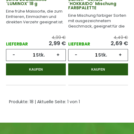
´LUMINOX' 18 g
´HOKKAIDO´ Mischung
FARBPALETTE
Eine frühe Maissorte, die zum
Eine Mischung farbiger Sorten
Einfrieren, Einmachen und
mit ausgezeichnetem
direkten Verzehr geeignet ist.
Geschmack, geeignet für die
Wärmebehandlung.
4,99 €
4,49 €
2,99
€
2,69
€
LIEFERBAR
LIEFERBAR
-
Stk.
+
-
Stk.
+
KAUFEN
KAUFEN
Produkte:
18
| Aktuelle Seite:
1
von
1