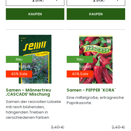
KAUFEN
KAUFEN
Neu
Neu
-40% Rabatt
-40% Rabatt
40% Sale
40% Sale
Samen – Männertreu
Samen - PEPPER ´KORA´
‚CASCADE‘ Mischung
Eine mittelgroße, ertragreiche
Samen der reizvollen Lobelie
Paprikasorte.
mit reich blühenden,
hängenden Trieben in
verschiedenen Farben.
3,49 €
2,49 €