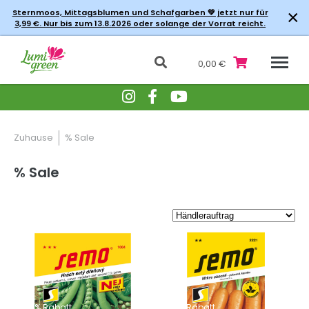
×
Sternmoos, Mittagsblumen und Schafgarben 💚 jetzt nur für
3,99 €. Nur bis zum 13.8.2026 oder solange der Vorrat reicht.
0,00 €
Zuhause
% Sale
% Sale
-40% Rabatt
-40% Rabatt