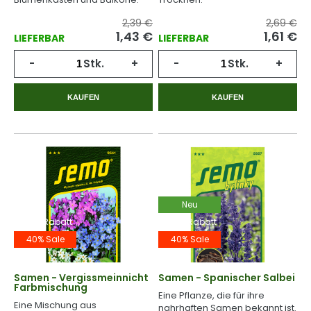
2,39 €
2,69 €
1,43
€
1,61
€
LIEFERBAR
LIEFERBAR
-
Stk.
+
-
Stk.
+
KAUFEN
KAUFEN
Neu
-40% Rabatt
-40% Rabatt
40% Sale
40% Sale
Samen - Vergissmeinnicht
Samen - Spanischer Salbei
Farbmischung
Eine Pflanze, die für ihre
Eine Mischung aus
nahrhaften Samen bekannt ist.