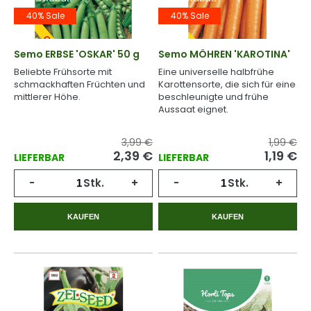
40% Sale
40% Sale
Semo ERBSE 'OSKAR' 50 g
Semo MÖHREN 'KAROTINA'
Beliebte Frühsorte mit
Eine universelle halbfrühe
schmackhaften Früchten und
Karottensorte, die sich für eine
mittlerer Höhe.
beschleunigte und frühe
Aussaat eignet.
3,99 €
1,99 €
2,39
€
1,19
€
LIEFERBAR
LIEFERBAR
-
Stk.
+
-
Stk.
+
KAUFEN
KAUFEN