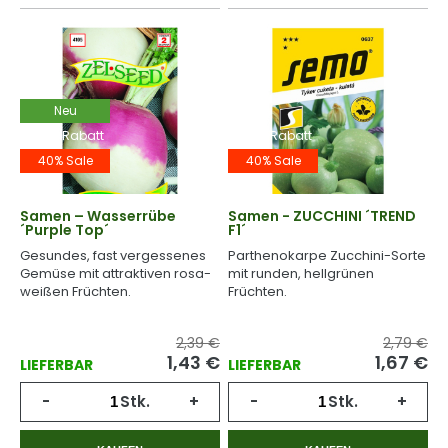
Neu
-40% Rabatt
-40% Rabatt
40% Sale
40% Sale
Samen – Wasserrübe
Samen - ZUCCHINI ´TREND
´Purple Top´
F1´
Gesundes, fast vergessenes
Parthenokarpe Zucchini-Sorte
Gemüse mit attraktiven rosa-
mit runden, hellgrünen
weißen Früchten.
Früchten.
2,39 €
2,79 €
1,43
€
1,67
€
LIEFERBAR
LIEFERBAR
-
Stk.
+
-
Stk.
+