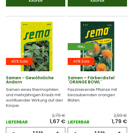
KAUFEN
KAUFEN
Neu
-40% Rabatt
-40% Rabatt
40% Sale
40% Sale
Samen - Gewöhnliche
Samen – Färberdistel
Andorn
´ORANGE BOWL´
Samen eines thermophilen
Faszinierende Pflanze mit
und mehrjährigen Krauts mit
bezaubernden orangen
wohltuender Wirkung auf den
Blüten.
Körper.
2,79 €
2,99 €
1,67
€
1,79
€
LIEFERBAR
LIEFERBAR
-
Stk.
+
-
Stk.
+