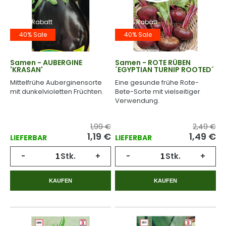
-40% Rabatt
-40% Rabatt
40% Sale
40% Sale
Samen - AUBERGINE
Samen - ROTE RÜBEN
'KRASAN'
´EGYPTIAN TURNIP ROOTED´
Mittelfrühe Auberginensorte
Eine gesunde frühe Rote-
mit dunkelvioletten Früchten.
Bete-Sorte mit vielseitiger
Verwendung.
1,99 €
2,49 €
1,19
€
1,49
€
LIEFERBAR
LIEFERBAR
-
Stk.
+
-
Stk.
+
KAUFEN
KAUFEN