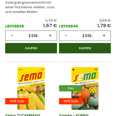
Zwergvergissmeinnicht mit
einer Flut kleiner weißer, rosa
und violetter Blüten.
2,79 €
2,99 €
1,67
€
1,79
€
LIEFERBAR
LIEFERBAR
-
Stk.
+
-
Stk.
+
KAUFEN
KAUFEN
Neu
-40% Rabatt
-40% Rabatt
40% Sale
40% Sale
Semo ZUCKERMAIS
Samen - KÜRBIS