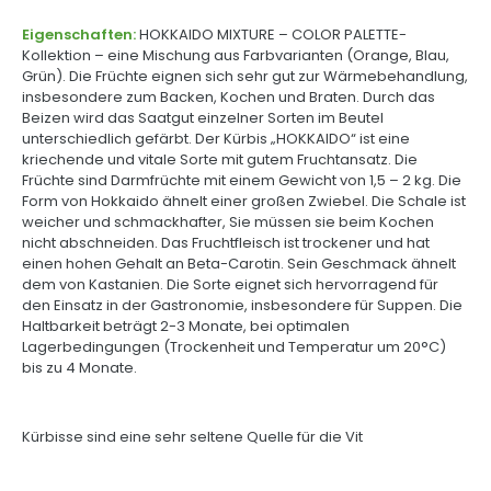
Eigenschaften:
HOKKAIDO MIXTURE – COLOR PALETTE-
Kollektion – eine Mischung aus Farbvarianten (Orange, Blau,
Grün). Die Früchte eignen sich sehr gut zur Wärmebehandlung,
insbesondere zum Backen, Kochen und Braten. Durch das
Beizen wird das Saatgut einzelner Sorten im Beutel
unterschiedlich gefärbt. Der Kürbis „HOKKAIDO“ ist eine
kriechende und vitale Sorte mit gutem Fruchtansatz. Die
Früchte sind Darmfrüchte mit einem Gewicht von 1,5 – 2 kg. Die
Form von Hokkaido ähnelt einer großen Zwiebel. Die Schale ist
weicher und schmackhafter, Sie müssen sie beim Kochen
nicht abschneiden. Das Fruchtfleisch ist trockener und hat
einen hohen Gehalt an Beta-Carotin. Sein Geschmack ähnelt
dem von Kastanien. Die Sorte eignet sich hervorragend für
den Einsatz in der Gastronomie, insbesondere für Suppen. Die
Haltbarkeit beträgt 2-3 Monate, bei optimalen
Lagerbedingungen (Trockenheit und Temperatur um 20°C)
bis zu 4 Monate.
Kürbisse sind eine sehr seltene Quelle für die Vit