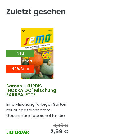
Zuletzt gesehen
Neu
-40% Rabatt
40% Sale
Samen - KÜRBIS
´HOKKAIDO´ Mischung
FARBPALETTE
Eine Mischung farbiger Sorten
mit ausgezeichnetem
Geschmack, geeignet für die
Wärmebehandlung.
4,49 €
2,69 €
LIEFERBAR