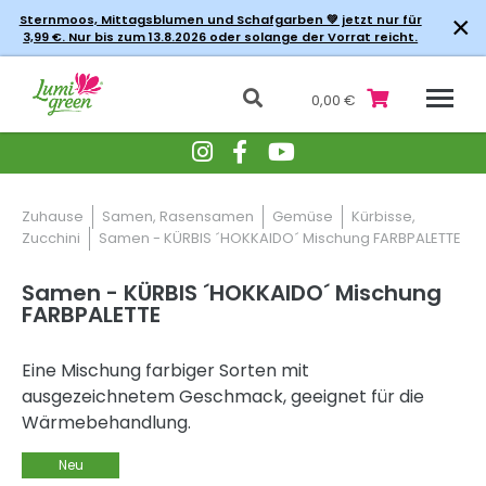
×
Sternmoos, Mittagsblumen und Schafgarben 💚 jetzt nur für
3,99 €. Nur bis zum 13.8.2026 oder solange der Vorrat reicht.
0,00 €
Zuhause
Samen, Rasensamen
Gemüse
Kürbisse,
Zucchini
Samen - KÜRBIS ´HOKKAIDO´ Mischung FARBPALETTE
Samen - KÜRBIS ´HOKKAIDO´ Mischung
FARBPALETTE
Eine Mischung farbiger Sorten mit
ausgezeichnetem Geschmack, geeignet für die
Wärmebehandlung.
Neu