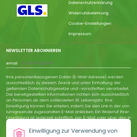
Datenschutzerklärung
Widerrufsbelehrung
Cookie-Einstellungen
Impressum
NEWSLETTER ABONNIEREN
email
Ihre personenbezogenen Daten (E-Mail-Adresse) werden
ausschließlich zu diesem Zweck und unter Einhaltung der
geltenden Datenschutzgesetze und -vorschriften verarbeitet.
Die bereitgestellten Informationen richten sich ausschließlich
an Personen ab dem vollendeten 16. Lebensjahr. Ihre
Einwilligung können Sie erteilen, indem Sie den Link in der von
lumigreen.de zugesandten E-Mail anklicken. Ein Widerruf Ihrer
Einwilligung ist jederzeit schriftlich, per E-Mail oder über den in
jeder Informations-E-Mail von lumigreen.de enthaltenen
Abmeldelink möglich.
Einwilligung zur Verwendung von