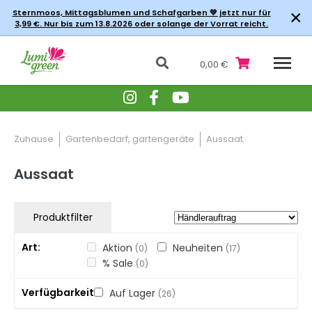
×
Sternmoos, Mittagsblumen und Schafgarben 💚 jetzt nur für
3,99 €. Nur bis zum 13.8.2026 oder solange der Vorrat reicht.
0,00 €
Zuhause
Gartenbedarf, gartengeräte
Aussaat
Aussaat
Produktfilter
Art
Aktion
Neuheiten
(0)
(17)
% Sale
(0)
Verfügbarkeit
Auf Lager
(26)