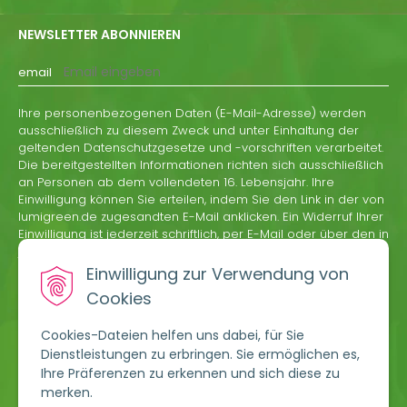
NEWSLETTER ABONNIEREN
email
Ihre personenbezogenen Daten (E-Mail-Adresse) werden
ausschließlich zu diesem Zweck und unter Einhaltung der
geltenden Datenschutzgesetze und -vorschriften verarbeitet.
Die bereitgestellten Informationen richten sich ausschließlich
an Personen ab dem vollendeten 16. Lebensjahr. Ihre
Einwilligung können Sie erteilen, indem Sie den Link in der von
lumigreen.de zugesandten E-Mail anklicken. Ein Widerruf Ihrer
Einwilligung ist jederzeit schriftlich, per E-Mail oder über den in
jeder Informations-E-Mail von lumigreen.de enthaltenen
Abmeldelink möglich.
Einwilligung zur Verwendung von
Cookies
ABONNIEREN
Cookies-Dateien helfen uns dabei, für Sie
Dienstleistungen zu erbringen. Sie ermöglichen es,
Ihre Präferenzen zu erkennen und sich diese zu
merken.
market@lumigreen.de