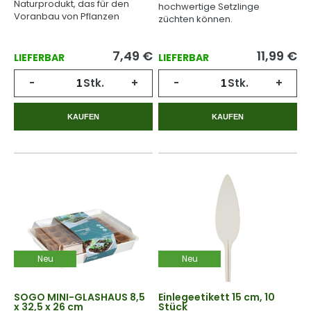
Naturprodukt, das für den
hochwertige Setzlinge
Voranbau von Pflanzen
züchten können.
geeignet ist.
7,49
€
11,99
€
LIEFERBAR
LIEFERBAR
-
Stk.
+
-
Stk.
+
KAUFEN
KAUFEN
Neu
Neu
SOGO MINI-GLASHAUS 8,5
Einlegeetikett 15 cm, 10
x 32,5 x 26 cm
Stück