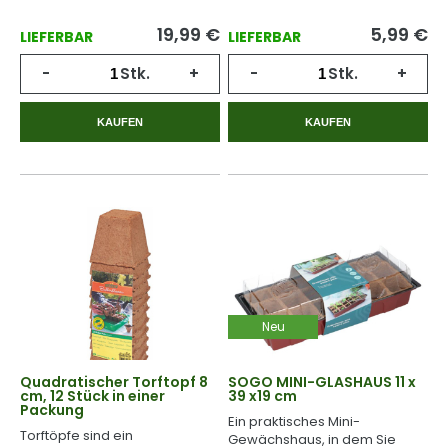
19,99
€
5,99
€
LIEFERBAR
LIEFERBAR
-
Stk.
+
-
Stk.
+
KAUFEN
KAUFEN
Neu
Quadratischer Torftopf 8
SOGO MINI-GLASHAUS 11 x
cm, 12 Stück in einer
39 x19 cm
Packung
Ein praktisches Mini-
Torftöpfe sind ein
Gewächshaus, in dem Sie