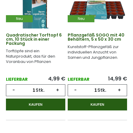
Neu
Neu
Quadratischer Torftopf 6
Pflanzgefäß SOGO mit 40
cm, 10 Stück in einer
Behältern, 5 x 50 x 30 cm
Packung
Kunststoff-Pflanzgefäß zur
Torftöpfe sind ein
individuellen Anzucht von
Naturprodukt, das für den
Samen und Jungpflanzen.
Voranbau von Pflanzen
geeignet ist.
4,99
€
14,99
€
LIEFERBAR
LIEFERBAR
-
Stk.
+
-
Stk.
+
KAUFEN
KAUFEN