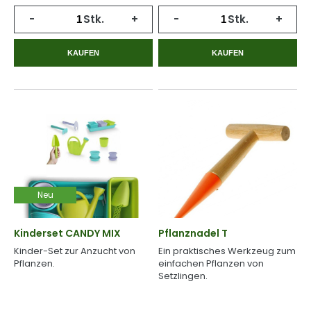
-
Stk.
+
-
Stk.
+
KAUFEN
KAUFEN
Neu
Kinderset CANDY MIX
Pflanznadel T
Kinder-Set zur Anzucht von
Ein praktisches Werkzeug zum
Pflanzen.
einfachen Pflanzen von
Setzlingen.