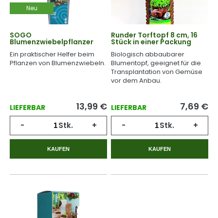
Neu
SOGO
Runder Torftopf 8 cm, 16
Blumenzwiebelpflanzer
Stück in einer Packung
Ein praktischer Helfer beim
Biologisch abbaubarer
Pflanzen von Blumenzwiebeln.
Blumentopf, geeignet für die
Transplantation von Gemüse
vor dem Anbau.
13,99
€
7,69
€
LIEFERBAR
LIEFERBAR
-
Stk.
+
-
Stk.
+
KAUFEN
KAUFEN