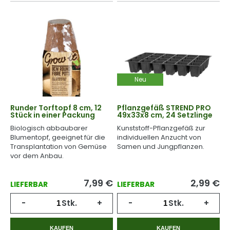
Neu
Runder Torftopf 8 cm, 12
Pflanzgefäß STREND PRO
Stück in einer Packung
49x33x8 cm, 24 Setzlinge
Biologisch abbaubarer
Kunststoff-Pflanzgefäß zur
Blumentopf, geeignet für die
individuellen Anzucht von
Transplantation von Gemüse
Samen und Jungpflanzen.
vor dem Anbau.
7,99
€
2,99
€
LIEFERBAR
LIEFERBAR
-
Stk.
+
-
Stk.
+
KAUFEN
KAUFEN