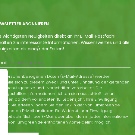
EWSLETTER ABONNIEREN
e wichtigsten Neuigkeiten direkt an Ihr E-Mail-Postfach!
halten Sie interessante Informationen, Wissenswertes und alle
uigkeiten als eine/r der Ersten!
ail
re personenbezogenen Daten (E-Mail-Adresse) werden
sschließlich zu diesem Zweck und unter Einhaltung der geltenden
tenschutzgesetze und -vorschriften verarbeitet. Die
reitgestellten Informationen richten sich ausschließlich an
rsonen ab dem vollendeten 16. Lebensjahr. Ihre Einwilligung
d
nnen Sie erteilen, indem Sie den Link in der von lumigreen.de
gesandten E-Mail anklicken. Ein Widerruf Ihrer Einwilligung ist
derzeit schriftlich, per E-Mail oder über den in jeder Informations-
Mail von lumigreen.de enthaltenen Abmeldelink möglich.