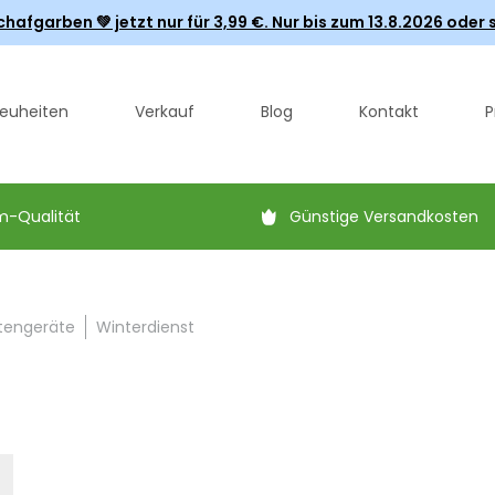
fgarben 💚 jetzt nur für 3,99 €. Nur bis zum 13.8.2026 oder s
euheiten
Verkauf
Blog
Kontakt
P
m-Qualität
Günstige Versandkosten
tengeräte
Winterdienst