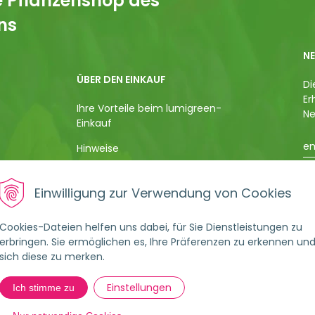
ne Pflanzenshop des
ns
N
ÜBER DEN EINKAUF
Di
Er
Ihre Vorteile beim lumigreen-
Ne
Einkauf
em
Hinweise
Geschäftsbedingungen
Ih
Einwilligung zur Verwendung von Cookies
au
Versand & Zahlungsarten
Da
be
Datenschutzerklärung
Cookies-Dateien helfen uns dabei, für Sie Dienstleistungen zu
Pe
erbringen. Sie ermöglichen es, Ihre Präferenzen zu erkennen un
kö
Widerrufsbelehrung
sich diese zu merken.
zu
je
Cookie-Einstellungen
E-
Einstellungen
Ich stimme zu
Impressum