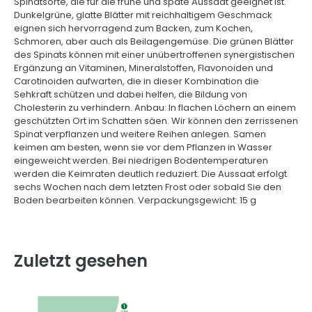
Spinatsorte, die für die frühe und späte Aussaat geeignet ist.
Dunkelgrüne, glatte Blätter mit reichhaltigem Geschmack
eignen sich hervorragend zum Backen, zum Kochen,
Schmoren, aber auch als Beilagengemüse. Die grünen Blätter
des Spinats können mit einer unübertroffenen synergistischen
Ergänzung an Vitaminen, Mineralstoffen, Flavonoiden und
Carotinoiden aufwarten, die in dieser Kombination die
Sehkraft schützen und dabei helfen, die Bildung von
Cholesterin zu verhindern. Anbau: In flachen Löchern an einem
geschützten Ort im Schatten säen. Wir können den zerrissenen
Spinat verpflanzen und weitere Reihen anlegen. Samen
keimen am besten, wenn sie vor dem Pflanzen in Wasser
eingeweicht werden. Bei niedrigen Bodentemperaturen
werden die Keimraten deutlich reduziert. Die Aussaat erfolgt
sechs Wochen nach dem letzten Frost oder sobald Sie den
Boden bearbeiten können. Verpackungsgewicht: 15 g
Zuletzt gesehen