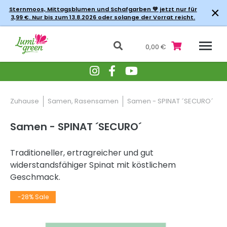
×
Sternmoos, Mittagsblumen und Schafgarben 💚 jetzt nur für
3,99 €. Nur bis zum 13.8.2026 oder solange der Vorrat reicht.
0,00 €
Zuhause
Samen, Rasensamen
Samen - SPINAT ´SECURO´
Samen - SPINAT ´SECURO´
Traditioneller, ertragreicher und gut
widerstandsfähiger Spinat mit köstlichem
Geschmack.
-28% Sale