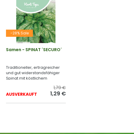
-28% Sale
Samen - SPINAT ´SECURO´
Traditioneller, ertragreicher
und gut widerstandsfähiger
Spinat mit köstlichem
Geschmack.
1,79 €
1,29 €
AUSVERKAUFT