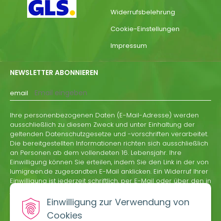
Widerrufsbelehrung
Cookie-Einstellungen
Impressum
NEWSLETTER ABONNIEREN
email
Ihre personenbezogenen Daten (E-Mail-Adresse) werden
ausschließlich zu diesem Zweck und unter Einhaltung der
geltenden Datenschutzgesetze und -vorschriften verarbeitet.
Die bereitgestellten Informationen richten sich ausschließlich
an Personen ab dem vollendeten 16. Lebensjahr. Ihre
Einwilligung können Sie erteilen, indem Sie den Link in der von
lumigreen.de zugesandten E-Mail anklicken. Ein Widerruf Ihrer
Einwilligung ist jederzeit schriftlich, per E-Mail oder über den in
jeder Informations-E-Mail von lumigreen.de enthaltenen
Abmeldelink möglich.
Einwilligung zur Verwendung von
Cookies