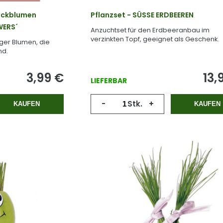
ückblumen
Pflanzset - SÜSSE ERDBEEREN
WERS´
Anzuchtset für den Erdbeeranbau im
verzinkten Topf, geeignet als Geschenk.
ger Blumen, die
nd.
3,99
€
13,
LIEFERBAR
-
Stk.
+
KAUFEN
KAUFEN