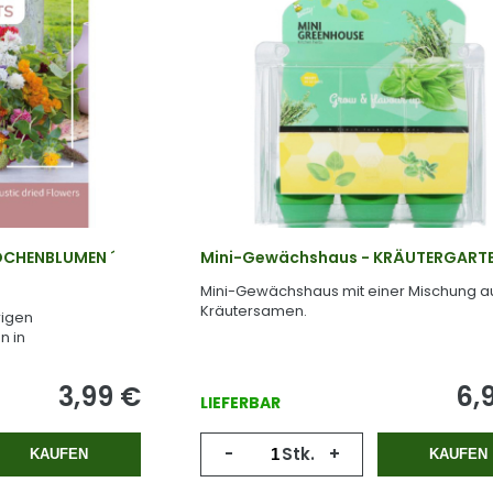
OCHENBLUMEN ´
Mini-Gewächshaus - KRÄUTERGART
Mini-Gewächshaus mit einer Mischung a
Kräutersamen.
rigen
n in
tionen.
3,99
€
6,
LIEFERBAR
-
Stk.
+
KAUFEN
KAUFEN