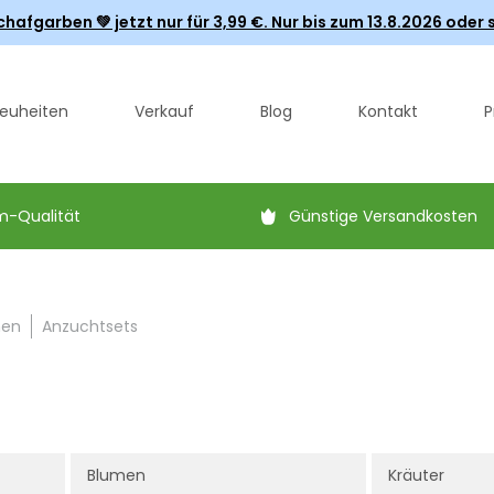
fgarben 💚 jetzt nur für 3,99 €. Nur bis zum 13.8.2026 oder s
euheiten
Verkauf
Blog
Kontakt
P
m-Qualität
Günstige Versandkosten
men
Anzuchtsets
Blumen
Kräuter