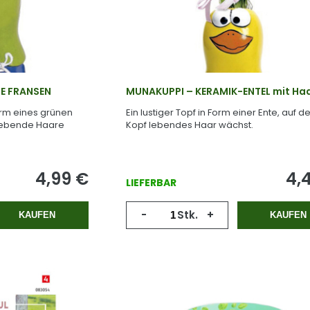
E FRANSEN
MUNAKUPPI – KERAMIK-ENTEL mit Ha
Form eines grünen
Ein lustiger Topf in Form einer Ente, auf d
 lebende Haare
Kopf lebendes Haar wächst.
4,99
€
4,
LIEFERBAR
-
Stk.
+
KAUFEN
KAUFEN