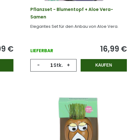
Pflanzset - Blumentopf + Aloe Vera-
Samen
Elegantes Set für den Anbau von Aloe Vera.
99
€
16,99
€
LIEFERBAR
-
Stk.
+
KAUFEN