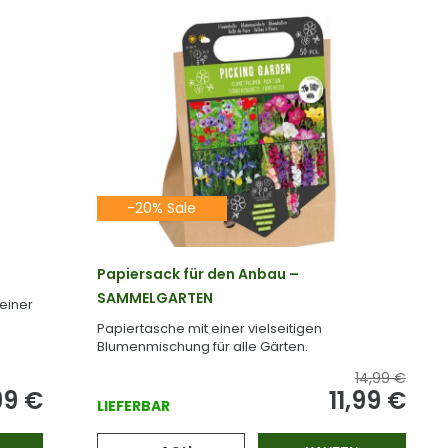
-20% Sale
Papiersack für den Anbau –
SAMMELGARTEN
 einer
Papiertasche mit einer vielseitigen
Blumenmischung für alle Gärten.
14,99 €
99
€
11,99
€
LIEFERBAR