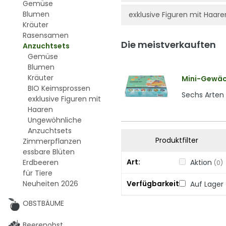
Gemüse
Blumen
exklusive Figuren mit Haare
Kräuter
Rasensamen
Die meistverkauften
Anzuchtsets
Gemüse
Blumen
Kräuter
Mini-Gewäc
BIO Keimsprossen
Sechs Arten
exklusive Figuren mit
Haaren
Ungewöhnliche
Anzuchtsets
Produktfilter
Zimmerpflanzen
essbare Blüten
Art
Erdbeeren
Aktion
(0)
für Tiere
Neuheiten 2026
Verfügbarkeit
Auf Lager
OBSTBÄUME
Beerenobst