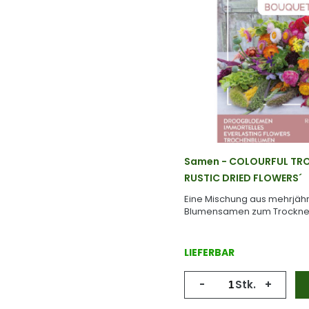
Samen - COLOURFUL TR
RUSTIC DRIED FLOWERS´
Eine Mischung aus mehrjäh
Blumensamen zum Trockne
Blumensträußen und Dekora
LIEFERBAR
-
Stk.
+