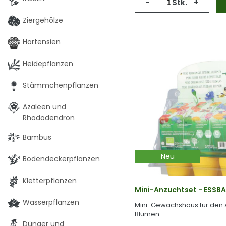
-
Stk.
+
Ziergehölze
Hortensien
Heidepflanzen
Stämmchenpflanzen
Azaleen und
Rhododendron
Bambus
Neu
Bodendeckerpflanzen
Kletterpflanzen
Mini-Anzuchtset - ESSB
Wasserpflanzen
Mini-Gewächshaus für den
Blumen.
Dünger und