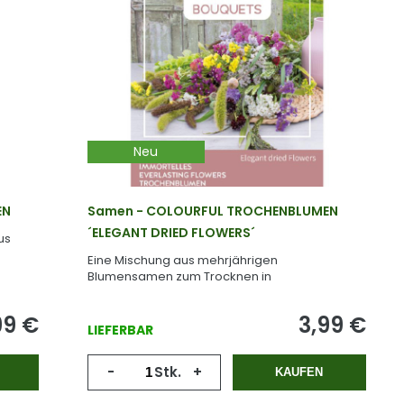
Neu
EN
Samen - COLOURFUL TROCHENBLUMEN
´ELEGANT DRIED FLOWERS´
us
Eine Mischung aus mehrjährigen
Blumensamen zum Trocknen in
Blumensträußen und Dekorationen.
99
€
3,99
€
LIEFERBAR
-
Stk.
+
KAUFEN