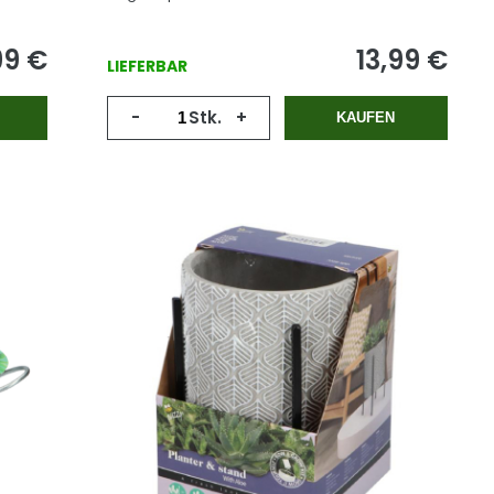
99
€
13,99
€
LIEFERBAR
-
Stk.
+
KAUFEN