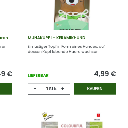
aren
MUNAKUPPI – KERAMIKHUND
eren
Ein lustiger Topf in Form eines Hundes, auf
dessen Kopf lebende Haare wachsen.
49
€
4,99
€
LIEFERBAR
-
Stk.
+
KAUFEN