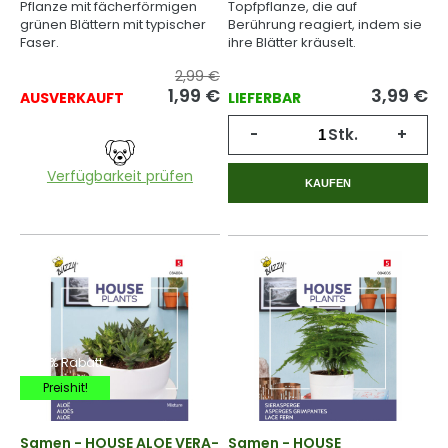
Pflanze mit fächerförmigen
Topfpflanze, die auf
grünen Blättern mit typischer
Berührung reagiert, indem sie
Faser.
ihre Blätter kräuselt.
2,99 €
1,99
€
3,99
€
AUSVERKAUFT
LIEFERBAR
-
Stk.
+
Verfügbarkeit prüfen
KAUFEN
-20% Rabatt
Preishit!
Samen - HOUSE ALOE VERA-
Samen - HOUSE