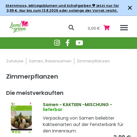
×
Sternmoos, Mittagsblumen und Schafgarben 💚 jetzt nur für
3,99 €. Nur bis zum 13.8.2026 oder solange der Vorrat reicht.
0,00 €
Zuhause
Samen, Rasensamen
Zimmerpflanzen
Zimmerpflanzen
Die meistverkauften
Samen - KAKTEEN -MISCHUNG
-
lieferbar
Verpackung von Samen beliebter
Kakteenarten auf der Fensterbank für
den Innenraum.