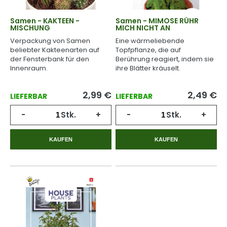
Samen - KAKTEEN -
Samen - MIMOSE RÜHR
MISCHUNG
MICH NICHT AN
Verpackung von Samen
Eine wärmeliebende
beliebter Kakteenarten auf
Topfpflanze, die auf
der Fensterbank für den
Berührung reagiert, indem sie
Innenraum.
ihre Blätter kräuselt.
2,99
€
2,49
€
LIEFERBAR
LIEFERBAR
-
Stk.
+
-
Stk.
+
KAUFEN
KAUFEN