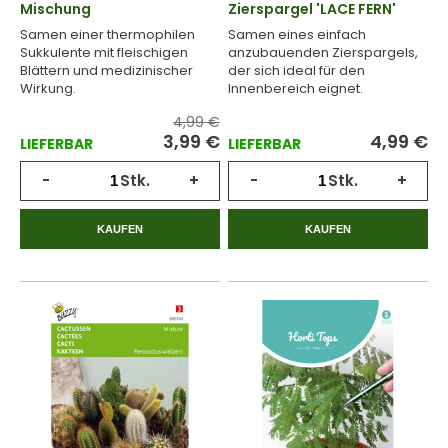
Mischung
Zierspargel 'LACE FERN'
Samen einer thermophilen
Samen eines einfach
Sukkulente mit fleischigen
anzubauenden Zierspargels,
Blättern und medizinischer
der sich ideal für den
Wirkung.
Innenbereich eignet.
4,99 €
3,99
€
4,99
€
LIEFERBAR
LIEFERBAR
-
Stk.
+
-
Stk.
+
KAUFEN
KAUFEN