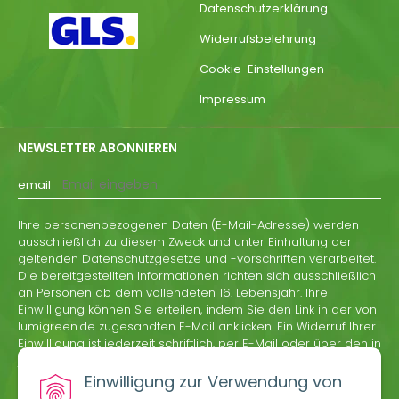
Datenschutzerklärung
Widerrufsbelehrung
Cookie-Einstellungen
Impressum
NEWSLETTER ABONNIEREN
email
Ihre personenbezogenen Daten (E-Mail-Adresse) werden
ausschließlich zu diesem Zweck und unter Einhaltung der
geltenden Datenschutzgesetze und -vorschriften verarbeitet.
Die bereitgestellten Informationen richten sich ausschließlich
an Personen ab dem vollendeten 16. Lebensjahr. Ihre
Einwilligung können Sie erteilen, indem Sie den Link in der von
lumigreen.de zugesandten E-Mail anklicken. Ein Widerruf Ihrer
Einwilligung ist jederzeit schriftlich, per E-Mail oder über den in
jeder Informations-E-Mail von lumigreen.de enthaltenen
Abmeldelink möglich.
Einwilligung zur Verwendung von