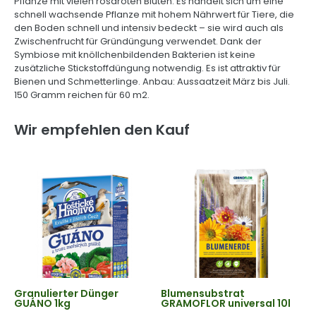
Pflanze mit vielen rosaroten Blüten. Es handelt sich um eine
schnell wachsende Pflanze mit hohem Nährwert für Tiere, die
den Boden schnell und intensiv bedeckt – sie wird auch als
Zwischenfrucht für Gründüngung verwendet. Dank der
Symbiose mit knöllchenbildenden Bakterien ist keine
zusätzliche Stickstoffdüngung notwendig. Es ist attraktiv für
Bienen und Schmetterlinge. Anbau: Aussaatzeit März bis Juli.
150 Gramm reichen für 60 m2.
Wir empfehlen den Kauf
Granulierter Dünger
Blumensubstrat
GUÁNO 1kg
GRAMOFLOR universal 10l