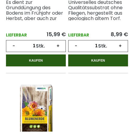
Es dient zur
Universelles deutsches
Grunddüngung des
Qualitätssubstrat ohne
Bodens im Frühjahr oder
Fliegen, hergestellt aus
Herbst, aber auch zur
geologisch altem Torf.
Düngung von Pflanzen
während des gesamten
15,99 €
8,99 €
Vegetationszyklus.
LIEFERBAR
LIEFERBAR
-
Stk.
+
-
Stk.
+
KAUFEN
KAUFEN