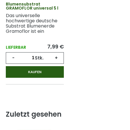
Blumensubstrat
GRAMOFLOR universal 5 l
Das universelle
hochwertige deutsche
Substrat Blumenerde
Gramoflor ist ein
fliegenfreies Substrat
aus geologisch altem
7,99 €
Torf.
LIEFERBAR
-
Stk.
+
KAUFEN
Zuletzt gesehen