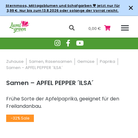
×
Sternmoos, Mittagsblumen und Schafgarben 💚 jetzt nur für
3,99 €. Nur bis zum 13.8.2026 oder solange der Vorrat reicht.
0,00 €
Zuhause
Samen, Rasensamen
Gemüse
Paprika
Samen – APFEL PEPPER ´ILSA´
Samen – APFEL PEPPER ´ILSA´
Frühe Sorte der Apfelpaprika, geeignet für den
Freilandanbau.
-32% Sale