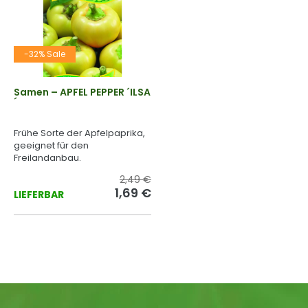
-32% Sale
Samen – APFEL PEPPER ´ILSA
´
Frühe Sorte der Apfelpaprika,
geeignet für den
Freilandanbau.
2,49 €
1,69 €
LIEFERBAR