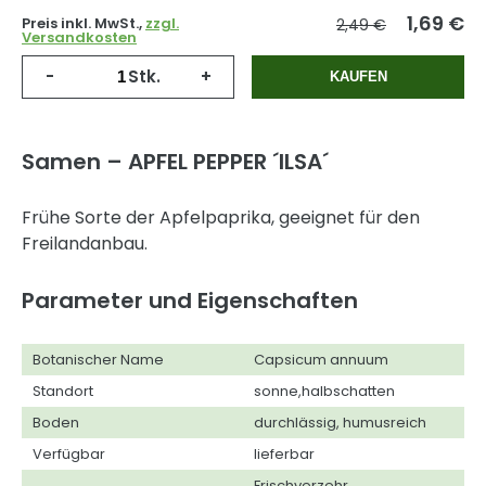
1,69
€
Preis inkl. MwSt.,
zzgl.
2,49 €
Versandkosten
-
Stk.
+
KAUFEN
Samen – APFEL PEPPER ´ILSA´
Frühe Sorte der Apfelpaprika, geeignet für den
Freilandanbau.
Parameter und Eigenschaften
Botanischer Name
Capsicum annuum
Standort
sonne,halbschatten
Boden
durchlässig, humusreich
Verfügbar
lieferbar
Frischverzehr,