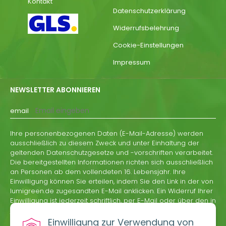
Kontakt
Datenschutzerklärung
Widerrufsbelehrung
Cookie-Einstellungen
Impressum
NEWSLETTER ABONNIEREN
email
Ihre personenbezogenen Daten (E-Mail-Adresse) werden
ausschließlich zu diesem Zweck und unter Einhaltung der
geltenden Datenschutzgesetze und -vorschriften verarbeitet.
Die bereitgestellten Informationen richten sich ausschließlich
an Personen ab dem vollendeten 16. Lebensjahr. Ihre
Einwilligung können Sie erteilen, indem Sie den Link in der von
lumigreen.de zugesandten E-Mail anklicken. Ein Widerruf Ihrer
Einwilligung ist jederzeit schriftlich, per E-Mail oder über den in
jeder Informations-E-Mail von lumigreen.de enthaltenen
Abmeldelink möglich.
Einwilligung zur Verwendung von