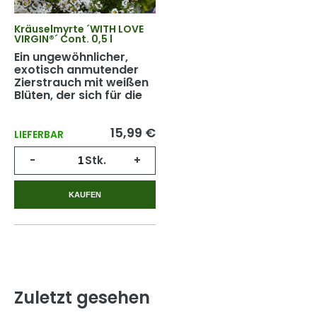
Kräuselmyrte ´WITH LOVE
VIRGIN®´ Cont. 0,5 l
Ein ungewöhnlicher,
exotisch anmutender
Zierstrauch mit weißen
Blüten, der sich für die
Pflanzung in Kübeln
eignet.
15,99 €
LIEFERBAR
-
Stk.
+
KAUFEN
Zuletzt gesehen