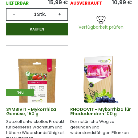
15,99
€
10,99
€
LIEFERBAR
AUSVERKAUFT
-
Stk.
+
Verfügbarkeit prüfen
KAUFEN
Neu
SYMBIVIT - Mykorrhiza
RHODOVIT - Mykorrhiza für
Gemüse, 150 g
Rhododendren 100 g
Speziell entwickeltes Produkt
Der natürliche Weg zu
für besseres Wachstum und
gesunden und
höhere Widerstandsfähigkeit
widerstandsfähigen Pflanzen.