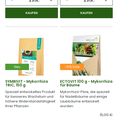
-
Stk.
+
-
Stk.
+
KAUFEN
KAUFEN
Neu
-31% Sale
SYMBIVIT - Mykorrhiza
ECTOVIT 100 g - Mykorrhiza
TRIC, 150 g
für Bäume
Speziell entwickeltes Produkt
Mykorrhiza-Pilze, die speziell
für besseres Wachstum und
für Nadelbäume und einige
höhere Widerstandsfähigkeit
Laubbäume entwickelt
Ihrer Pflanzen
wurden.
15,99 €