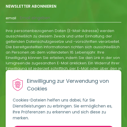
NEWSLETTER ABONNIEREN
email
Ihre personenbezogenen Daten (E-Mail-Adresse) werden
ausschließlich zu diesem Zweck und unter Einhaltung der
geltenden Datenschutzgesetze und -vorschriften verarbeitet.
Die bereitgestellten Informationen richten sich ausschließlich
an Personen ab dem vollendeten 16. Lebensjahr. Ihre
Einwilligung können Sie erteilen, indem Sie den Link in der von
lumigreen.de zugesandten E-Mail anklicken. Ein Widerruf Ihrer
Einwilligung ist jederzeit schriftlich, per E-Mail oder über den in
jeder Informations-E-Mail von lumigreen.de enthaltenen
Abmeldelink möglich.
Einwilligung zur Verwendung von
Cookies
ABONNIEREN
Cookies-Dateien helfen uns dabei, für Sie
Dienstleistungen zu erbringen. Sie ermöglichen es,
Ihre Präferenzen zu erkennen und sich diese zu
merken.
market@lumigreen.de