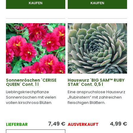
KAUFEN
KAUFEN
Sonnenröschen ´CERISE
Hauswurz ´BIG SAM™ RUBY
QUEEN´ Cont. 1 l
STAR´ Cont. 0,5 l
Lieblingskriechpflanze
Eine anspruchslose Hauswurz
Sonnenröschen mit vielen
„Rubinstern“ mit zahlreichen
vollen kirschrosa Blüten.
fleischigen Blättern.
7,49
€
4,99
€
LIEFERBAR
AUSVERKAUFT