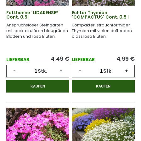
Fetthenne ´LIDAKENSE®´
Echter Thymian
Cont. 0,5 l
´COMPACTUS´ Cont. 0,5 l
Anspruchsloser Steingarten
Kompakter, strauchförmiger
mit spektakulären blaugrünen
Thymian mit vielen duftenden
Blättern und rosa Blüten.
blassrosa Blüten.
4,49
€
4,99
€
LIEFERBAR
LIEFERBAR
-
Stk.
+
-
Stk.
+
KAUFEN
KAUFEN