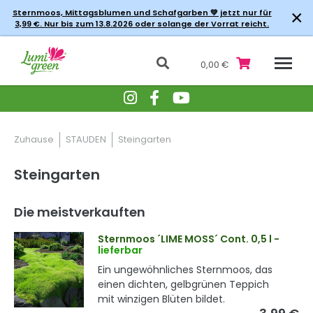
×
Sternmoos, Mittagsblumen und Schafgarben 💚 jetzt nur für
3,99 €. Nur bis zum 13.8.2026 oder solange der Vorrat reicht.
0,00 €
Zuhause
STAUDEN
Steingarten
Steingarten
Die meistverkauften
Sternmoos ´LIME MOSS´ Cont. 0,5 l
-
lieferbar
Ein ungewöhnliches Sternmoos, das
einen dichten, gelbgrünen Teppich
mit winzigen Blüten bildet.