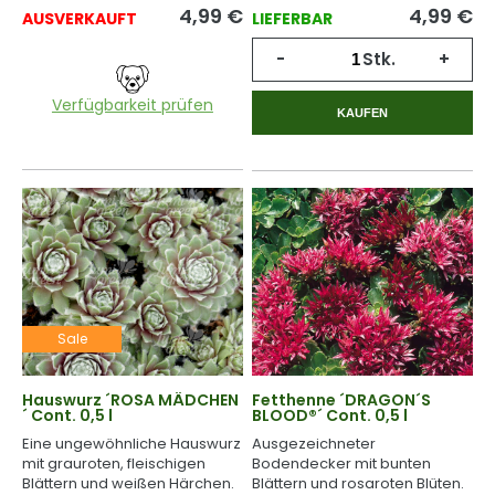
4,99
€
4,99
€
AUSVERKAUFT
LIEFERBAR
-
Stk.
+
Verfügbarkeit prüfen
KAUFEN
Sale
Hauswurz ´ROSA MÄDCHEN
Fetthenne ´DRAGON´S
´ Cont. 0,5 l
BLOOD®´ Cont. 0,5 l
Eine ungewöhnliche Hauswurz
Ausgezeichneter
mit grauroten, fleischigen
Bodendecker mit bunten
Blättern und weißen Härchen.
Blättern und rosaroten Blüten.