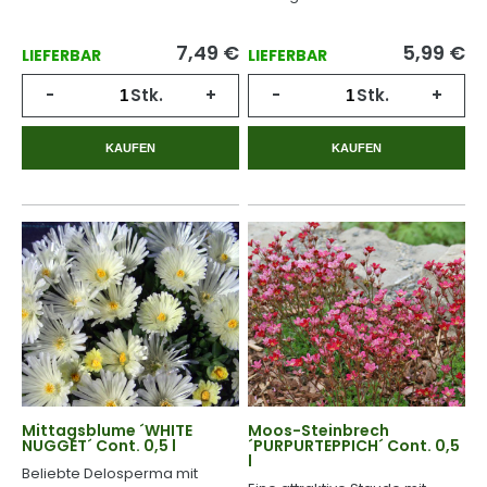
7,49
€
5,99
€
LIEFERBAR
LIEFERBAR
-
Stk.
+
-
Stk.
+
KAUFEN
KAUFEN
Mittagsblume ´WHITE
Moos-Steinbrech
NUGGET´ Cont. 0,5 l
´PURPURTEPPICH´ Cont. 0,5
l
Beliebte Delosperma mit