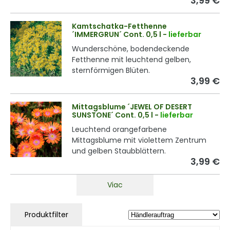
3,99 €
Kamtschatka-Fetthenne
´IMMERGRUN´ Cont. 0,5 l
-
lieferbar
Wunderschöne, bodendeckende
Fetthenne mit leuchtend gelben,
sternförmigen Blüten.
3,99 €
Mittagsblume ´JEWEL OF DESERT
SUNSTONE´ Cont. 0,5 l
-
lieferbar
Leuchtend orangefarbene
Mittagsblume mit violettem Zentrum
und gelben Staubblättern.
3,99 €
Viac
Produktfilter