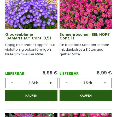
Glockenblume
Sonnenröschen ´BEN HOPE´
´SAMANTHA®´ Cont. 0,5 l
Cont. 1 l
Üppig blühender Teppich aus
Ein beliebtes Sonnenröschen
violetten, glockenförmigen
mit dunkelrosa Blüten und
Blüten mit weißer Mitte.
gelber Mitte.
5,99
€
6,99
€
LIEFERBAR
LIEFERBAR
-
Stk.
+
-
Stk.
+
KAUFEN
KAUFEN