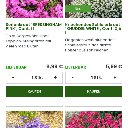
Neu
Seifenkraut ´BRESSINGHAM
Kriechendes Schleierkraut
PINK´, Cont. 1 l
´KNUDDEL WHITE´, Cont. 0,5
l
Ein außergewöhnlicher
Elegantes weiß blühendes
Teppich-Steingarten mit
Schleierkraut, das dichte
vielen rosa Blüten.
Polster aus zahlreichen
kleinen Blüten bildet.
8,99
€
5,99
€
LIEFERBAR
LIEFERBAR
-
Stk.
+
-
Stk.
+
KAUFEN
KAUFEN