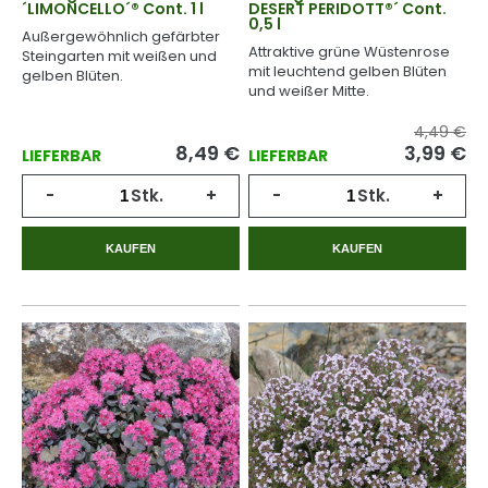
´LIMONCELLO´® Cont. 1 l
DESERT PERIDOTT®´ Cont.
0,5 l
Außergewöhnlich gefärbter
Attraktive grüne Wüstenrose
Steingarten mit weißen und
mit leuchtend gelben Blüten
gelben Blüten.
und weißer Mitte.
4,49 €
8,49
€
3,99
€
LIEFERBAR
LIEFERBAR
-
Stk.
+
-
Stk.
+
KAUFEN
KAUFEN