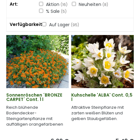
Art
Aktion
Neuheiten
(16)
(8)
% Sale
(5)
Verfügbarkeit
Auf Lager
(95)
Sonnenröschen ´BRONZE
Kuhschelle 'ALBA' Cont. 0,5
CARPET´ Cont. 1 l
l
Reich blühende
Attraktive Steinpflanze mit
Bodendecker-
zarten weißen Blüten und
Steingartenpflanze mit
gelben Staubgefäßen.
auffälligen orangefarbenen
Blüten.