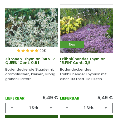
Neu
100%
Zitronen-Thymian ´SILVER
Frühblühender Thymian
QUEEN´ Cont. 0,5 l
´ELFIN´ Cont. 0,5 l
Bodendeckende Staude mit
Bodendeckendes
aromatischen, kleinen, silbrig-
Frühblühender Thymian mit
grünen Blättern.
einer Flut rosa-lila Blüten.
5,49
€
5,49
€
LIEFERBAR
LIEFERBAR
-
Stk.
+
-
Stk.
+