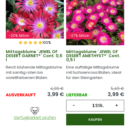
-20% Aktion
-27% Aktion
100%
Mittagsblume ´JEWEL OF
Mittagsblume ´JEWEL OF
DESERT GARNET®´ Cont. 0,5
DESERT AMETHYST®´ Cont.
l
0,5 l
Reich blühende Mittagsblume
Eine auffällige Mittagsblume
mit samtig roten bis
mit fuchsienrosa Blüten, ideal
violettfarbenen Blüten.
für den Steingarten.
4,99 €
5,49 €
3,99
€
3,99
€
AUSVERKAUFT
LIEFERBAR
-
Stk.
+
Verfügbarkeit prüfen
KAUFEN