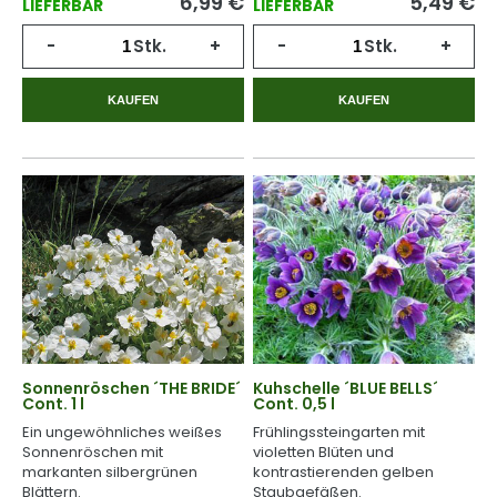
6,99
€
5,49
€
LIEFERBAR
LIEFERBAR
-
Stk.
+
-
Stk.
+
KAUFEN
KAUFEN
Sonnenröschen ´THE BRIDE´
Kuhschelle ´BLUE BELLS´
Cont. 1 l
Cont. 0,5 l
Ein ungewöhnliches weißes
Frühlingssteingarten mit
Sonnenröschen mit
violetten Blüten und
markanten silbergrünen
kontrastierenden gelben
Blättern.
Staubgefäßen.