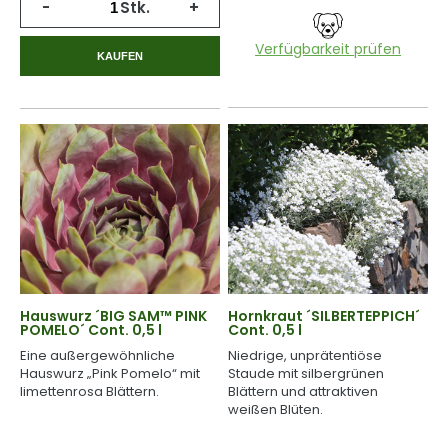
-
Stk.
+
Verfügbarkeit prüfen
KAUFEN
Hauswurz ´BIG SAM™ PINK
Hornkraut ´SILBERTEPPICH´
POMELO´ Cont. 0,5 l
Cont. 0,5 l
Eine außergewöhnliche
Niedrige, unprätentiöse
Hauswurz „Pink Pomelo“ mit
Staude mit silbergrünen
limettenrosa Blättern.
Blättern und attraktiven
weißen Blüten.