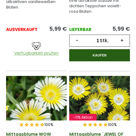
Eine attraktive Staude mit
attraktiven vanilleweißen
dichten Teppichen violett-
Blüten.
rosa Blüten.
5,99
€
5,99
€
AUSVERKAUFT
LIEFERBAR
-
Stk.
+
Verfügbarkeit prüfen
KAUFEN
-11% Aktion
100%
100%
Mittagsblume WOW
Mittagsblume ´JEWEL OF