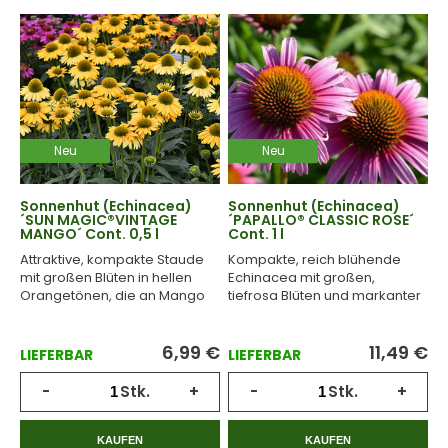
Neu
Neu
Sonnenhut (Echinacea)
Sonnenhut (Echinacea)
´SUN MAGIC®VINTAGE
´PAPALLO® CLASSIC ROSE´
MANGO´ Cont. 0,5 l
Cont. 1 l
Attraktive, kompakte Staude
Kompakte, reich blühende
mit großen Blüten in hellen
Echinacea mit großen,
Orangetönen, die an Mango
tiefrosa Blüten und markanter
erinnern.
Mitte.
6,99
€
11,49
€
LIEFERBAR
LIEFERBAR
-
Stk.
+
-
Stk.
+
KAUFEN
KAUFEN