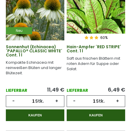
Neu
60%
Sonnenhut (Echinacea)
Hain-Ampfer ´RED STRIPE´
´PAPALLO® CLASSIC WHITE´
Cont. 1 l
Cont. 1 l
Saft aus frischen Blättern mit
Kompakte Echinacea mit
roten Adern für Suppe oder
reinweißen Blüten und langer
Salat.
Blütezeit.
11,49
€
6,49
€
LIEFERBAR
LIEFERBAR
-
Stk.
+
-
Stk.
+
KAUFEN
KAUFEN