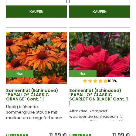
KAUFEN
KAUFEN
Neu
Neu
100%
Sonnenhut (Echinacea)
Sonnenhut (Echinacea)
´PAPALLO® CLASSIC
´PAPALLO® CLASSIC
ORANGE´ Cont. 1 l
SCARLET ON BLACK´ Cont. 1
l
Üppig blühende,
Attraktive, kompakt
sommergrüne Staude mit
wachsende Echinacea mit
markanten orangefarbenen
rosaroten Blüten und dunklen
Blüten.
Stängeln.
11,99
€
11,99
€
LIEFERBAR
LIEFERBAR