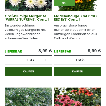
Neu
Großblumige Margerite
Mädchenauge ´CALYPSO
´WIRRAL SUPREME´, Cont. 1 l
RED EYE´ Cont. 1 l
Ein wunderschönes
Anspruchslose, lange
vollblumiges Margerite mit
blühende Staude mit einer
vielen ungewöhnlichen
auffälligen Kombination aus
schneeweißen Blüten.
Gelb und Weinrot.
8,99
€
9,99
€
LIEFERBAR
LIEFERBAR
-
Stk.
+
-
Stk.
+
KAUFEN
KAUFEN