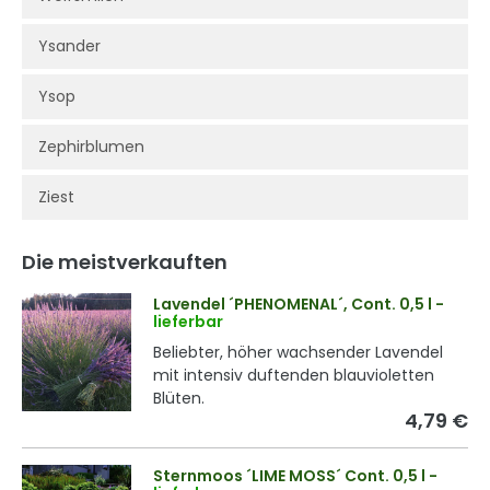
Ysander
Ysop
Zephirblumen
Ziest
Die meistverkauften
Lavendel ´PHENOMENAL´, Cont. 0,5 l
-
lieferbar
Beliebter, höher wachsender Lavendel
mit intensiv duftenden blauvioletten
Blüten.
4,79 €
Sternmoos ´LIME MOSS´ Cont. 0,5 l
-