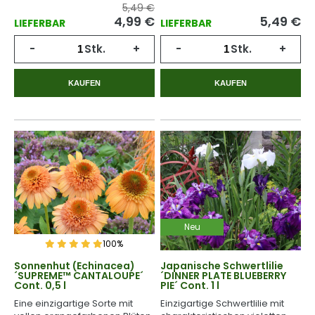
5,49 €
4,99
€
5,49
€
LIEFERBAR
LIEFERBAR
-
Stk.
+
-
Stk.
+
KAUFEN
KAUFEN
Neu
100%
Sonnenhut (Echinacea)
Japanische Schwertlilie
´SUPREME™ CANTALOUPE´
´DINNER PLATE BLUEBERRY
Cont. 0,5 l
PIE´ Cont. 1 l
Eine einzigartige Sorte mit
Einzigartige Schwertlilie mit