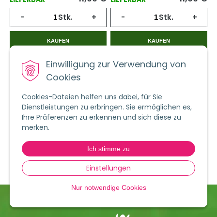
-
Stk.
+
-
Stk.
+
KAUFEN
KAUFEN
Einwilligung zur Verwendung von
Cookies
Mehr Produkte
Cookies-Dateien helfen uns dabei, für Sie
Dienstleistungen zu erbringen. Sie ermöglichen es,
Ihre Präferenzen zu erkennen und sich diese zu
merken.
…
1
2
3
4
5
>|
Ich stimme zu
Produkte:
1
-
24
von
656
| Aktuelle Seite:
1
von
28
Einstellungen
Nur notwendige Cookies