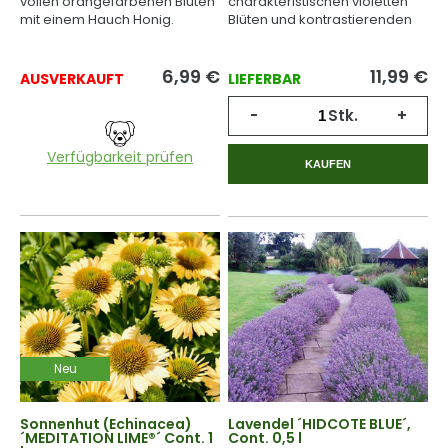
vollen orangefarbenen Blüten
charakteristischen violetten
mit einem Hauch Honig.
Blüten und kontrastierenden
gelben Zeichnungen.
6,99
€
11,99
€
AUSVERKAUFT
LIEFERBAR
-
Stk.
+
Verfügbarkeit prüfen
KAUFEN
Neu
Sonnenhut (Echinacea)
Lavendel ´HIDCOTE BLUE´,
´MEDITATION LIME®´ Cont. 1
Cont. 0,5 l