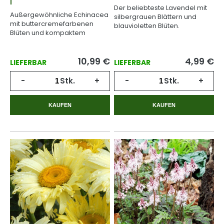
l
Der beliebteste Lavendel mit
Außergewöhnliche Echinacea
silbergrauen Blättern und
mit buttercremefarbenen
blauvioletten Blüten.
Blüten und kompaktem
Wuchs.
10,99
€
4,99
€
LIEFERBAR
LIEFERBAR
-
Stk.
+
-
Stk.
+
KAUFEN
KAUFEN