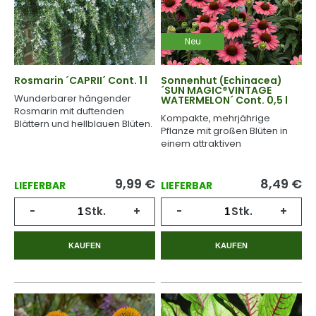
Neu
Rosmarin ´CAPRII´ Cont. 1 l
Sonnenhut (Echinacea)
´SUN MAGIC®VINTAGE
Wunderbarer hängender
WATERMELON´ Cont. 0,5 l
Rosmarin mit duftenden
Kompakte, mehrjährige
Blättern und hellblauen Blüten.
Pflanze mit großen Blüten in
einem attraktiven
Melonenrosa.
9,99
€
8,49
€
LIEFERBAR
LIEFERBAR
-
Stk.
+
-
Stk.
+
KAUFEN
KAUFEN