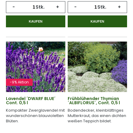
-
Stk.
+
-
Stk.
+
KAUFEN
KAUFEN
-9% Aktion
Lavendel ´DWARF BLUE´
Frühblühender Thymian
Cont. 0,5 l
´ALBIFLORUS´, Cont. 0,5 l
Kompakter Zwerglavendel mit
Bodendecker, kleinblättriges
wunderschönen blauvioletten
Mutterkraut, das einen dichten
Blüten.
weißen Teppich bildet.