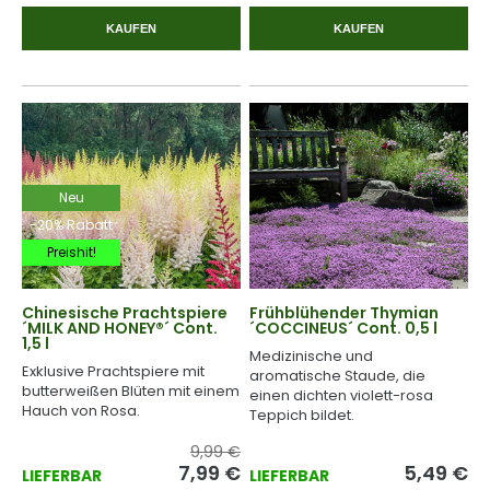
KAUFEN
KAUFEN
Neu
-20% Rabatt
Preishit!
Chinesische Prachtspiere
Frühblühender Thymian
´MILK AND HONEY®´ Cont.
´COCCINEUS´ Cont. 0,5 l
1,5 l
Medizinische und
Exklusive Prachtspiere mit
aromatische Staude, die
butterweißen Blüten mit einem
einen dichten violett-rosa
Hauch von Rosa.
Teppich bildet.
9,99 €
7,99
€
5,49
€
LIEFERBAR
LIEFERBAR