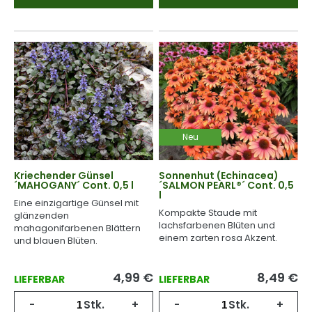
Neu
Kriechender Günsel
Sonnenhut (Echinacea)
´MAHOGANY´ Cont. 0,5 l
´SALMON PEARL®´ Cont. 0,5
l
Eine einzigartige Günsel mit
Kompakte Staude mit
glänzenden
lachsfarbenen Blüten und
mahagonifarbenen Blättern
einem zarten rosa Akzent.
und blauen Blüten.
4,99
€
8,49
€
LIEFERBAR
LIEFERBAR
-
Stk.
+
-
Stk.
+