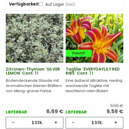
Verfügbarkeit
Auf Lager
(590)
-20% Rabatt
Preishit!
Zitronen-Thymian ´SILVER
Taglilie ´EVERYDAYLILY RED
LEMON´ Cont. 1 l
RIBS´ Cont. 1 l
Bodendeckende Staude mit
Eine äußerst attraktive, niedrig
aromatischen kleinen Blättern
wachsende Taglilie mit
von silbrig-grüner Farbe.
leuchtend roten Blüten.
11,99 €
6,69
€
9,59
€
LIEFERBAR
LIEFERBAR
-
Stk.
+
-
Stk.
+