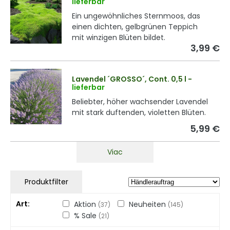
lieferbar
Ein ungewöhnliches Sternmoos, das
einen dichten, gelbgrünen Teppich
mit winzigen Blüten bildet.
3,99 €
Lavendel ´GROSSO´, Cont. 0,5 l
-
lieferbar
Beliebter, höher wachsender Lavendel
mit stark duftenden, violetten Blüten.
5,99 €
Viac
Produktfilter
Art
Aktion
Neuheiten
(37)
(145)
% Sale
(21)