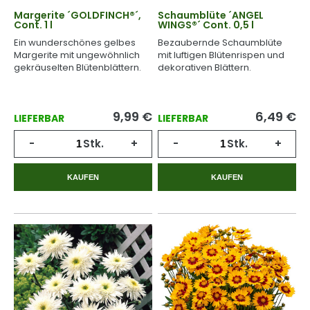
Margerite ´GOLDFINCH®´,
Schaumblüte ´ANGEL
Cont. 1 l
WINGS®´ Cont. 0,5 l
Ein wunderschönes gelbes
Bezaubernde Schaumblüte
Margerite mit ungewöhnlich
mit luftigen Blütenrispen und
gekräuselten Blütenblättern.
dekorativen Blättern.
9,99
€
6,49
€
LIEFERBAR
LIEFERBAR
-
Stk.
+
-
Stk.
+
KAUFEN
KAUFEN