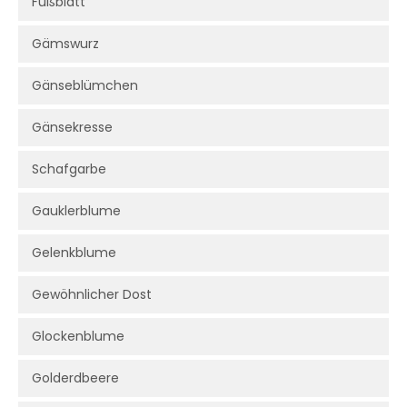
Fußblatt
Gämswurz
Gänseblümchen
Gänsekresse
Schafgarbe
Gauklerblume
Gelenkblume
Gewöhnlicher Dost
Glockenblume
Golderdbeere