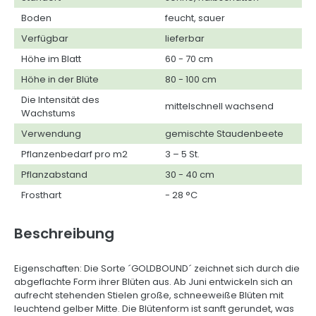
Boden
feucht, sauer
Verfügbar
lieferbar
Höhe im Blatt
60 - 70 cm
Höhe in der Blüte
80 - 100 cm
Die Intensität des
mittelschnell wachsend
Wachstums
Verwendung
gemischte Staudenbeete
Pflanzenbedarf pro m2
3 – 5 St.
Pflanzabstand
30 - 40 cm
Frosthart
- 28 °C
Beschreibung
Eigenschaften: Die Sorte ´GOLDBOUND´ zeichnet sich durch die
abgeflachte Form ihrer Blüten aus. Ab Juni entwickeln sich an
aufrecht stehenden Stielen große, schneeweiße Blüten mit
leuchtend gelber Mitte. Die Blütenform ist sanft gerundet, was