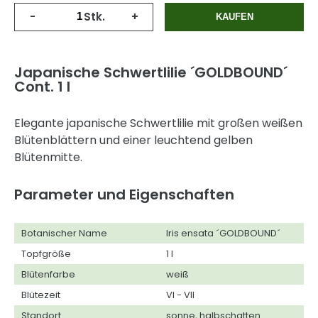
-
Stk.
+
KAUFEN
Japanische Schwertlilie ´GOLDBOUND´
Cont. 1 l
Elegante japanische Schwertlilie mit großen weißen
Blütenblättern und einer leuchtend gelben
Blütenmitte.
Parameter und Eigenschaften
Botanischer Name
Iris ensata ´GOLDBOUND´
Topfgröße
1 l
Blütenfarbe
weiß
Blütezeit
VI - VII
Standort
sonne, halbschatten