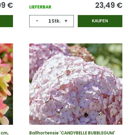
99
€
23,49
€
LIEFERBAR
-
Stk.
+
KAUFEN
 cm,
Ballhortensie 'CANDYBELLE BUBBLEGUM'