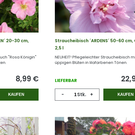
EN´ 20-30 cm,
Straucheibisch ´ARDENS´ 50-60 cm, 
2,5 l
auch "Rosa Königin"
NEUHEIT! Pflegeleichter Straucheibisch mi
ten.
üppigen Blüten in lilafarbenen Tönen.
8,99
€
22,
LIEFERBAR
-
Stk.
+
KAUFEN
KAUFEN