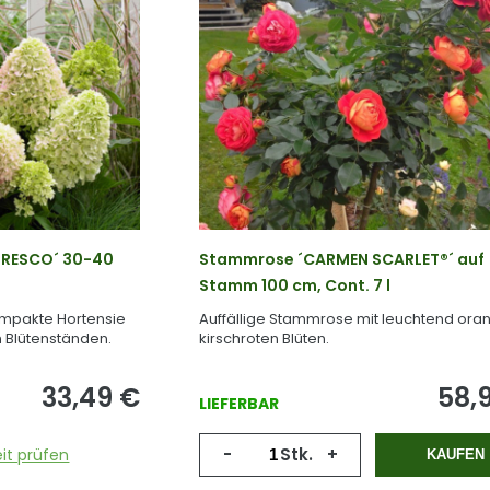
 FRESCO´ 30-40
Stammrose ´CARMEN SCARLET®´ auf
Stamm 100 cm, Cont. 7 l
ompakte Hortensie
Auffällige Stammrose mit leuchtend ora
 Blütenständen.
kirschroten Blüten.
33,49
€
58,
LIEFERBAR
-
Stk.
+
it prüfen
KAUFEN