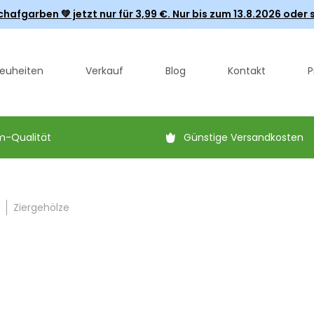
fgarben 💚 jetzt nur für 3,99 €. Nur bis zum 13.8.2026 oder s
euheiten
Verkauf
Blog
Kontakt
P
m-Qualität
Günstige Versandkosten
Ziergehölze