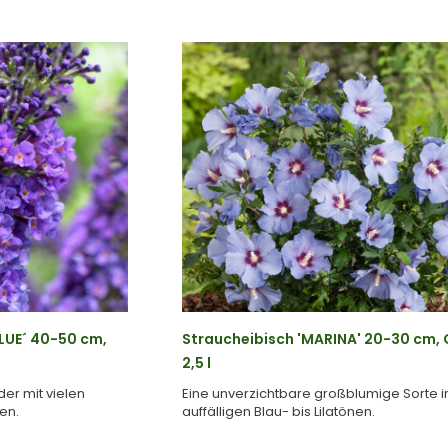
LUE´ 40-50 cm,
Straucheibisch 'MARINA' 20-30 cm, 
2,5 l
er mit vielen
Eine unverzichtbare großblumige Sorte i
ten.
auffälligen Blau- bis Lilatönen.