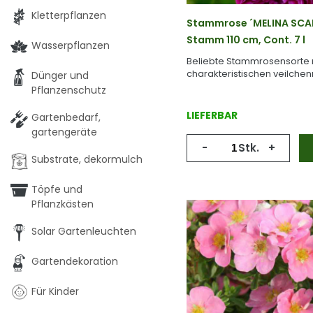
Kletterpflanzen
Stammrose ´MELINA SCAR
Stamm 110 cm, Cont. 7 l
Wasserpflanzen
Beliebte Stammrosensorte 
charakteristischen veilchen
Dünger und
Pflanzenschutz
LIEFERBAR
Gartenbedarf,
gartengeräte
-
Stk.
+
Substrate, dekormulch
Töpfe und
Pflanzkästen
Solar Gartenleuchten
Gartendekoration
Für Kinder