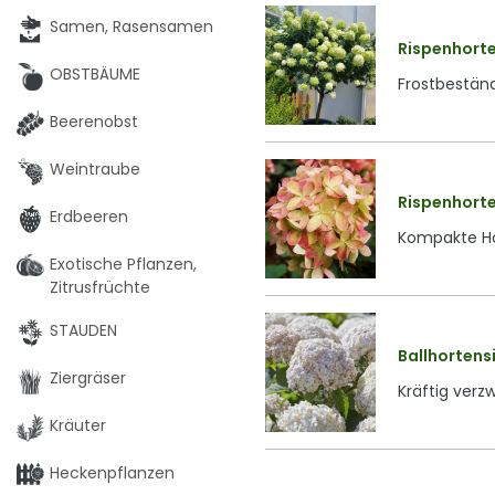
Samen, Rasensamen
Rispenhorte
OBSTBÄUME
Frostbestän
Beerenobst
Weintraube
Rispenhorte
Erdbeeren
Kompakte Hor
Exotische Pflanzen,
Zitrusfrüchte
STAUDEN
Ballhortens
Ziergräser
Kräftig verz
Kräuter
Heckenpflanzen