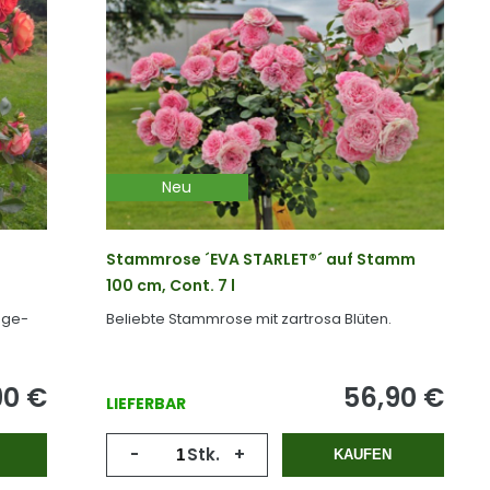
Neu
Stammrose ´EVA STARLET®´ auf Stamm
100 cm, Cont. 7 l
nge-
Beliebte Stammrose mit zartrosa Blüten.
90
€
56,90
€
LIEFERBAR
-
Stk.
+
KAUFEN