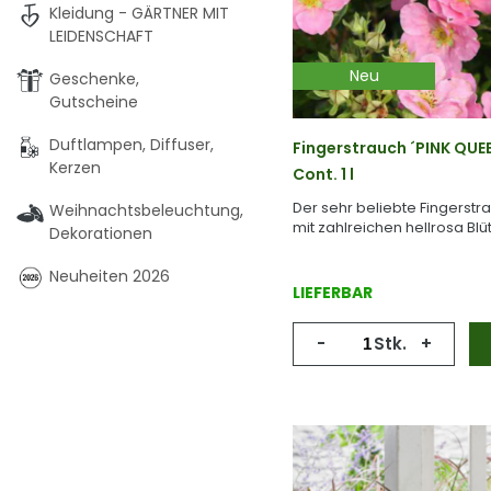
Kleidung - GÄRTNER MIT
LEIDENSCHAFT
Neu
Geschenke,
Gutscheine
Duftlampen, Diffuser,
Fingerstrauch ´PINK QUE
Kerzen
Cont. 1 l
Der sehr beliebte Fingerstr
Weihnachtsbeleuchtung,
mit zahlreichen hellrosa Blü
Dekorationen
Neuheiten 2026
LIEFERBAR
-
Stk.
+