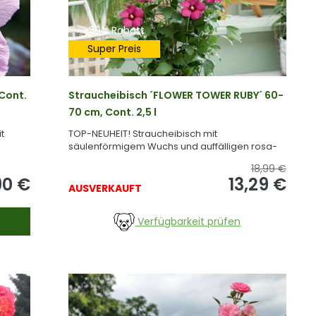
-30% Rabatt
Super Preis
Cont.
Straucheibisch ´FLOWER TOWER RUBY´ 60-
70 cm, Cont. 2,5 l
t
TOP-NEUHEIT! Straucheibisch mit
säulenförmigem Wuchs und auffälligen rosa-
roten Blüten.
18,99 €
90
€
13,29
€
AUSVERKAUFT
Verfügbarkeit prüfen