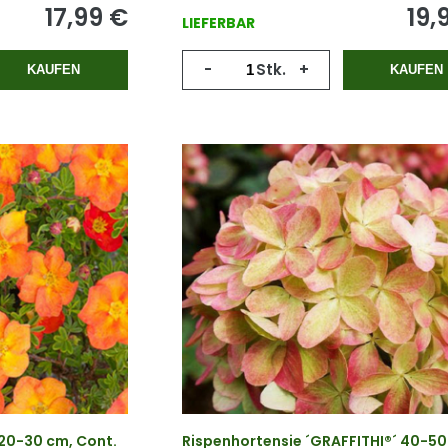
17,99
€
19,
LIEFERBAR
-
Stk.
+
KAUFEN
KAUFEN
 20-30 cm, Cont.
Rispenhortensie ´GRAFFITHI®´ 40-50