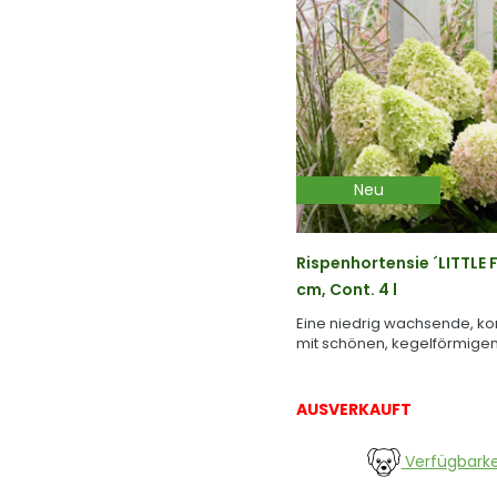
Neu
Rispenhortensie ´LITTLE
cm, Cont. 4 l
Eine niedrig wachsende, k
mit schönen, kegelförmigen
AUSVERKAUFT
Verfügbarke