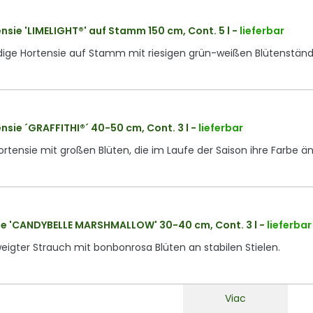
nsie 'LIMELIGHT®' auf Stamm 150 cm, Cont. 5 l
-
lieferbar
dige Hortensie auf Stamm mit riesigen grün-weißen Blütenständ
nsie ´GRAFFITHI®´ 40-50 cm, Cont. 3 l
-
lieferbar
tensie mit großen Blüten, die im Laufe der Saison ihre Farbe ä
ie 'CANDYBELLE MARSHMALLOW' 30-40 cm, Cont. 3 l
-
lieferbar
weigter Strauch mit bonbonrosa Blüten an stabilen Stielen.
Viac