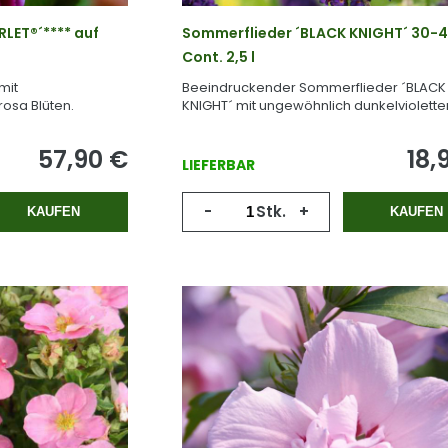
LET®´**** auf
Sommerflieder ´BLACK KNIGHT´ 30-4
Cont. 2,5 l
mit
Beeindruckender Sommerflieder ´BLACK
rosa Blüten.
KNIGHT´ mit ungewöhnlich dunkelviolette
Blüten.
57,90
€
18,
LIEFERBAR
-
Stk.
+
KAUFEN
KAUFEN