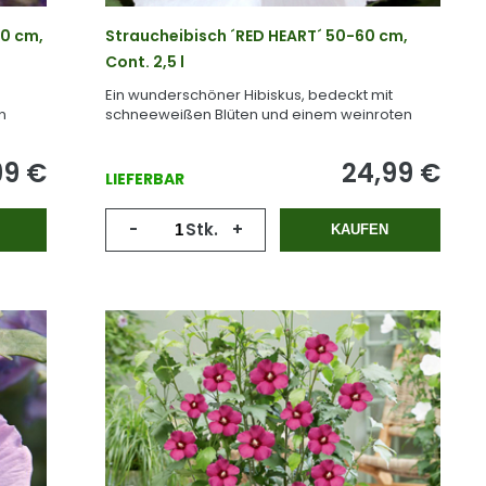
0 cm,
Straucheibisch ´RED HEART´ 50-60 cm,
Cont. 2,5 l
Ein wunderschöner Hibiskus, bedeckt mit
n
schneeweißen Blüten und einem weinroten
Auge im Sommer.
99
€
24,99
€
LIEFERBAR
-
Stk.
+
KAUFEN