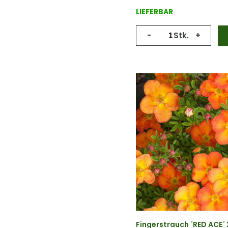
LIEFERBAR
-
Stk.
+
Fingerstrauch ´RED ACE´