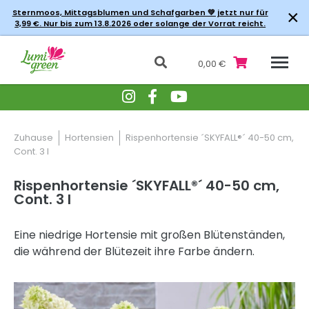
×
Sternmoos, Mittagsblumen und Schafgarben 💚 jetzt nur für
3,99 €. Nur bis zum 13.8.2026 oder solange der Vorrat reicht.
0,00 €
Zuhause
Hortensien
Rispenhortensie ´SKYFALL®´ 40-50 cm,
Cont. 3 l
Rispenhortensie ´SKYFALL®´ 40-50 cm,
Cont. 3 l
Eine niedrige Hortensie mit großen Blütenständen,
die während der Blütezeit ihre Farbe ändern.