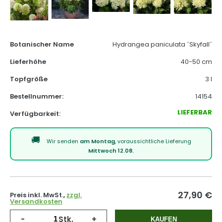
Botanischer Name
Hydrangea paniculata ´Skyfall´
Lieferhöhe
40-50 cm
Topfgröße
3 l
Bestellnummer:
14154
LIEFERBAR
Verfügbarkeit:
Wir senden
am Montag
, voraussichtliche Lieferung
Mittwoch 12.08.
27,90
€
Preis inkl. MwSt.,
zzgl.
Versandkosten
-
Stk.
+
KAUFEN