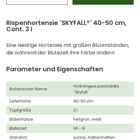
Rispenhortensie ´SKYFALL®´ 40-50 cm,
Cont. 3 l
Eine niedrige Hortensie mit großen Blütenständen,
die während der Blütezeit ihre Farbe ändern.
Parameter und Eigenschaften
Hydrangea paniculata
Botanischer Name
´Skyfall´
Lieferhöhe
40-50 cm
Topfgröße
3 l
Blütenfarbe
hellgrün, weiß
Blütezeit
VII - IX
Standort
sonne, halbschatten