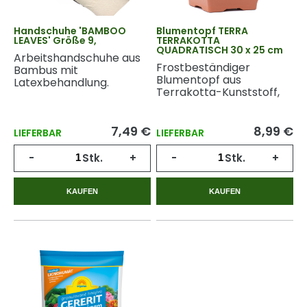
Handschuhe 'BAMBOO
Blumentopf TERRA
LEAVES' Größe 9,
TERRAKOTTA
QUADRATISCH 30 x 25 cm
Arbeitshandschuhe aus
Frostbeständiger
Bambus mit
Blumentopf aus
Latexbehandlung.
Terrakotta-Kunststoff,
geeignet für den
Außenbereich.
7,49 €
8,99 €
LIEFERBAR
LIEFERBAR
-
Stk.
+
-
Stk.
+
KAUFEN
KAUFEN