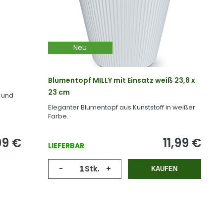
Neu
Blumentopf MILLY mit Einsatz weiß 23,8 x
23 cm
 und
Eleganter Blumentopf aus Kunststoff in weißer
Farbe.
99
€
11,99
€
LIEFERBAR
-
Stk.
+
KAUFEN