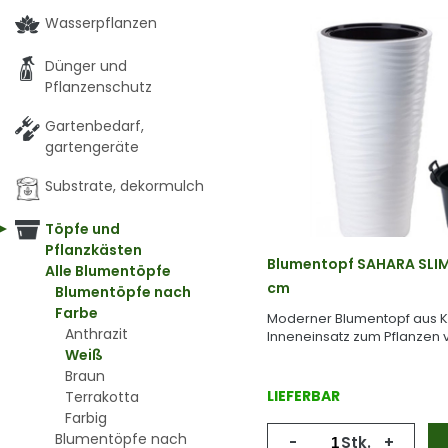
Wasserpflanzen
Dünger und
Pflanzenschutz
Gartenbedarf,
gartengeräte
Substrate, dekormulch
Töpfe und
Pflanzkästen
Blumentopf SAHARA SLIM
Alle Blumentöpfe
cm
Blumentöpfe nach
Farbe
Moderner Blumentopf aus Ku
Anthrazit
Inneneinsatz zum Pflanzen 
Weiß
Braun
LIEFERBAR
Terrakotta
Farbig
Blumentöpfe nach
-
Stk.
+