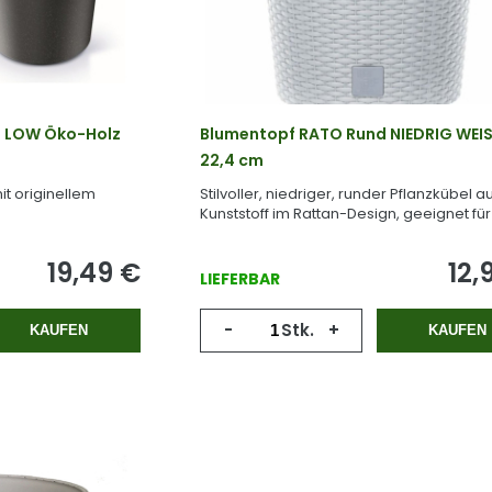
 LOW Öko-Holz
Blumentopf RATO Rund NIEDRIG WEIS
22,4 cm
it originellem
Stilvoller, niedriger, runder Pflanzkübel a
Kunststoff im Rattan-Design, geeignet fü
Innenbereich.
19,49
€
12,
LIEFERBAR
-
Stk.
+
KAUFEN
KAUFEN