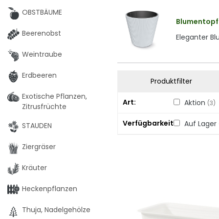
OBSTBÄUME
Blumentopf 
Beerenobst
Eleganter Bl
Weintraube
Erdbeeren
Produktfilter
Exotische Pflanzen,
Art
Aktion
(3)
Zitrusfrüchte
Verfügbarkeit
Auf Lager
STAUDEN
Ziergräser
Kräuter
Heckenpflanzen
Thuja, Nadelgehölze