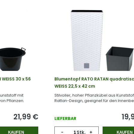
 WEISS 30 x 56
Blumentopf RATO RATAN quadratis
WEISS 22,5 x 42 cm
nststoff mit
Stilvoller, hoher Pflanzkübel aus Kunststof
von Pflanzen.
Rattan-Design, geeignet für den Innenbe
21,99
€
19,
LIEFERBAR
-
Stk.
+
KAUFEN
KAUFEN