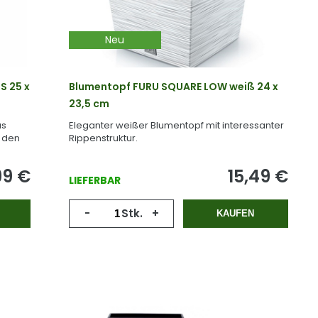
Neu
S 25 x
Blumentopf FURU SQUARE LOW weiß 24 x
23,5 cm
us
Eleganter weißer Blumentopf mit interessanter
r den
Rippenstruktur.
99
€
15,49
€
LIEFERBAR
-
Stk.
+
KAUFEN