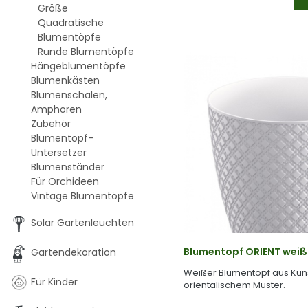
Größe
Quadratische
Blumentöpfe
Runde Blumentöpfe
Hängeblumentöpfe
Blumenkästen
Blumenschalen,
Amphoren
Zubehör
Blumentopf-
Untersetzer
Blumenständer
Für Orchideen
Vintage Blumentöpfe
Solar Gartenleuchten
Blumentopf ORIENT weiß
Gartendekoration
Weißer Blumentopf aus Kuns
Für Kinder
orientalischem Muster.