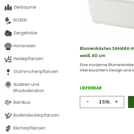
Zierbäume
ROSEN
Ziergehölze
Hortensien
Blumenkästen SAHARA m
weiß 40 cm
Heidepflanzen
Eine moderne Blumenkäste
interessantem Design und e
Stämmchenpflanzen
Azaleen und
LIEFERBAR
Rhododendron
-
Stk.
+
Bambus
Bodendeckerpflanzen
Kletterpflanzen