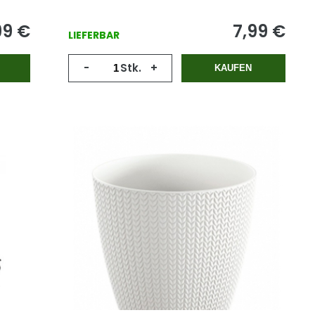
99
€
7,99
€
LIEFERBAR
-
Stk.
+
KAUFEN