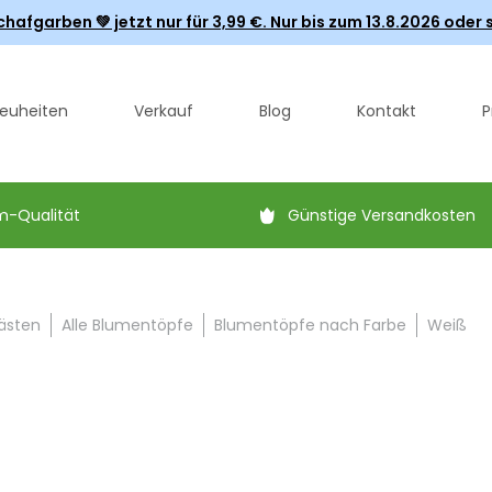
fgarben 💚 jetzt nur für 3,99 €. Nur bis zum 13.8.2026 oder s
euheiten
Verkauf
Blog
Kontakt
P
m-Qualität
Günstige Versandkosten
ästen
Alle Blumentöpfe
Blumentöpfe nach Farbe
Weiß