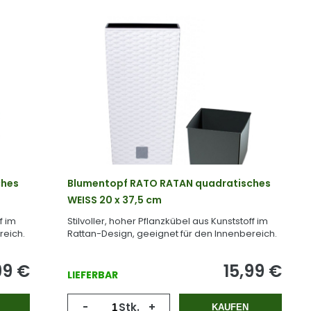
ches
Blumentopf RATO RATAN quadratisches
WEISS 20 x 37,5 cm
f im
Stilvoller, hoher Pflanzkübel aus Kunststoff im
reich.
Rattan-Design, geeignet für den Innenbereich.
99
€
15,99
€
LIEFERBAR
-
Stk.
+
KAUFEN