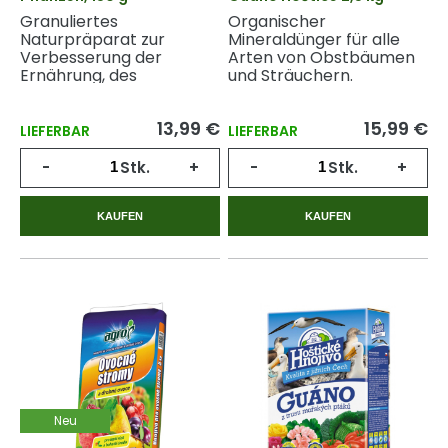
Granuliertes
Organischer
Naturpräparat zur
Mineraldünger für alle
Verbesserung der
Arten von Obstbäumen
Ernährung, des
und Sträuchern.
Wachstums und der
Widerstandskraft von
13,99 €
15,99 €
Pflanzen.
LIEFERBAR
LIEFERBAR
-
Stk.
+
-
Stk.
+
KAUFEN
KAUFEN
Neu