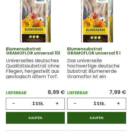
Blumensubstrat
Blumensubstrat
GRAMOFLOR universal 10l
GRAMOFLOR universal 5 l
Universelles deutsches
Das universelle
Qualitätssubstrat ohne
hochwertige deutsche
Fliegen, hergestellt aus
Substrat Blumenerde
geologisch altem Torf.
Gramoflor ist ein
fliegenfreies Substrat
aus geologisch altem
8,99 €
7,99 €
Torf.
LIEFERBAR
LIEFERBAR
-
Stk.
+
-
Stk.
+
KAUFEN
KAUFEN