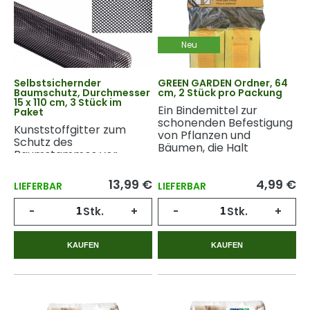
Neu
Selbstsichernder
GREEN GARDEN Ordner, 64
Baumschutz, Durchmesser
cm, 2 Stück pro Packung
15 x 110 cm, 3 Stück im
Ein Bindemittel zur
Paket
schonenden Befestigung
Kunststoffgitter zum
von Pflanzen und
Schutz des
Bäumen, die Halt
Baumstammes vor
benötigen.
Tierbissen.
13,99 €
4,99 €
LIEFERBAR
LIEFERBAR
-
Stk.
+
-
Stk.
+
KAUFEN
KAUFEN