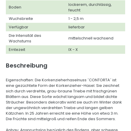
lockerem, durchlässig,
Boden
feucht
Wuchsbreite
1 - 2,5 m
Verfügbar
lieferbar
Die Intensität des
mittelschnell wachsend
Wachstums
Erntezeit
IX - X
Beschreibung
Eigenschaften: Die Korkenzieherhaselnuss ´CONTORTA´ ist
eine gezüchtete Form der Korkenzieher-Hasel. Sie zeichnet
sich durch verdrehte, grau-braune Triebe mit frischgrünen
Blättern aus. Diese Sorte wächst langsam und bildet dichte
Sträucher. Besonders dekorativ wirkt sie auch im Winter dank
der ungewöhnlich verdrehten Triebe und langen gelben
Kätzchen. In 25 Jahren erreicht sie eine Höhe von etwa 3 m.
Die Früchte sind mittelgroß und reifen Ende des Sommers.
Anbau: Anspruchslos bezüglich des Bodens, aber schwere,