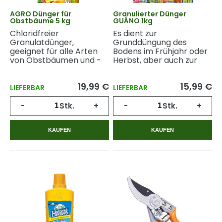
AGRO Dünger für
Granulierter Dünger
Obstbäume 5 kg
GUÁNO 1kg
Chloridfreier
Es dient zur
Granulatdünger,
Grunddüngung des
geeignet für alle Arten
Bodens im Frühjahr oder
von Obstbäumen und -
Herbst, aber auch zur
sträuchern.
Düngung von Pflanzen
während des gesamten
19,99 €
15,99 €
Vegetationszyklus.
LIEFERBAR
LIEFERBAR
-
Stk.
+
-
Stk.
+
KAUFEN
KAUFEN