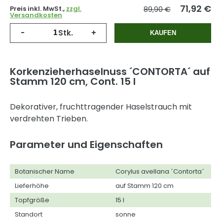
71,92
€
Preis inkl. MwSt.,
zzgl.
89,90 €
Versandkosten
-
Stk.
+
KAUFEN
Korkenzieherhaselnuss ´CONTORTA´ auf
Stamm 120 cm, Cont. 15 l
Dekorativer, fruchttragender Haselstrauch mit
verdrehten Trieben.
Parameter und Eigenschaften
Botanischer Name
Corylus avellana ´Contorta´
Lieferhöhe
auf Stamm 120 cm
Topfgröße
15 l
Standort
sonne