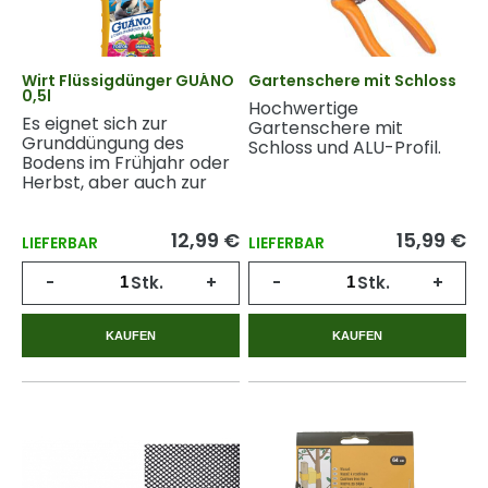
Wirt Flüssigdünger GUÁNO
Gartenschere mit Schloss
0,5l
Hochwertige
Es eignet sich zur
Gartenschere mit
Grunddüngung des
Schloss und ALU-Profil.
Bodens im Frühjahr oder
Herbst, aber auch zur
Düngung von Pflanzen
während des gesamten
12,99 €
15,99 €
Vegetationszyklus.
LIEFERBAR
LIEFERBAR
-
Stk.
+
-
Stk.
+
KAUFEN
KAUFEN