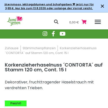
×
Sternmoos, Mittagsblumen und Schafgarben 💚 jetzt nur für
3,99 €. Nur bis zum 13.8.2026 oder solange der Vorrat reicht.
0,00 €
Zuhause
Stämmchenpflanzen
Korkenzieherhaselnuss
´CONTORTA´ auf Stamm 120 cm, Cont. 15 l
Korkenzieherhaselnuss ´CONTORTA´ auf
Stamm 120 cm, Cont. 15 l
Dekorativer, fruchttragender Haselstrauch mit
verdrehten Trieben.
-20% Rabatt
Preishit!