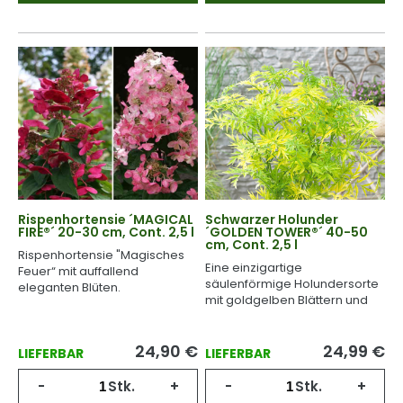
Rispenhortensie ´MAGICAL
Schwarzer Holunder
FIRE®´ 20-30 cm, Cont. 2,5 l
´GOLDEN TOWER®´ 40-50
cm, Cont. 2,5 l
Rispenhortensie "Magisches
Eine einzigartige
Feuer“ mit auffallend
säulenförmige Holundersorte
eleganten Blüten.
mit goldgelben Blättern und
duftenden Blüten.
24,90
€
24,99
€
LIEFERBAR
LIEFERBAR
-
Stk.
+
-
Stk.
+