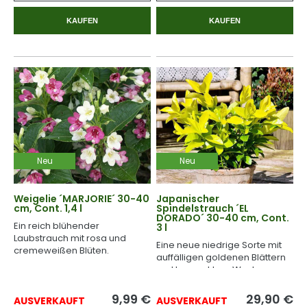
KAUFEN
KAUFEN
Neu
Neu
Weigelie ´MARJORIE´ 30-40
Japanischer
cm, Cont. 1,4 l
Spindelstrauch ´EL
DORADO´ 30-40 cm, Cont.
Ein reich blühender
3 l
Laubstrauch mit rosa und
Eine neue niedrige Sorte mit
cremeweißen Blüten.
auffälligen goldenen Blättern
und kompaktem Wuchs.
9,99
€
29,90
€
AUSVERKAUFT
AUSVERKAUFT