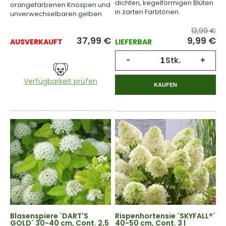
dichten, kegelförmigen Blüten
orangefarbenen Knospen und
in zarten Farbtönen.
unverwechselbaren gelben
Blüten.
12,99 €
37,99
€
9,99
€
AUSVERKAUFT
LIEFERBAR
-
Stk.
+
Verfügbarkeit prüfen
KAUFEN
Blasenspiere ´DART'S
Rispenhortensie ´SKYFALL®´
GOLD´ 30-40 cm, Cont. 2,5
40-50 cm, Cont. 3 l