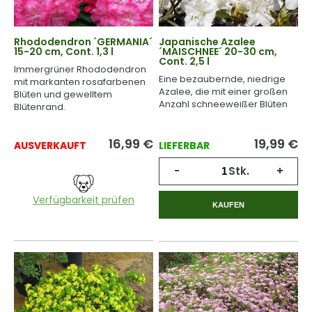
Rhododendron ´GERMANIA´
Japanische Azalee
15-20 cm, Cont. 1,3 l
´MAISCHNEE´ 20-30 cm,
Cont. 2,5 l
Immergrüner Rhododendron
Eine bezaubernde, niedrige
mit markanten rosafarbenen
Azalee, die mit einer großen
Blüten und gewelltem
Anzahl schneeweißer Blüten
Blütenrand.
blüht.
16,99
€
19,99
€
AUSVERKAUFT
LIEFERBAR
-
Stk.
+
Verfügbarkeit prüfen
KAUFEN