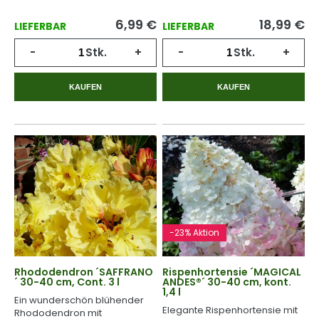
6,99
€
18,99
€
LIEFERBAR
LIEFERBAR
-
Stk.
+
-
Stk.
+
KAUFEN
KAUFEN
-23% Aktion
Rhododendron ´SAFFRANO
Rispenhortensie ´MAGICAL
´ 30-40 cm, Cont. 3 l
ANDES®´ 30-40 cm, kont.
1,4 l
Ein wunderschön blühender
Elegante Rispenhortensie mit
Rhododendron mit