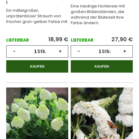
l
Eine niedrige Hortensie mit
Ein mittelgroßer,
großen Blütenständen, die
unprätentiöser Strauch von
während der Blütezeit ihre
frischer grün-gelber Farbe mit
Farbe ändern.
weißen kugelförmigen Blüten.
18,99
€
27,90
€
LIEFERBAR
LIEFERBAR
-
Stk.
+
-
Stk.
+
KAUFEN
KAUFEN