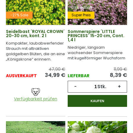
-30% Rabatt
-27% Sale
Super Preis
Seidelbast ´ROYAL CROWN´
Sommerspiere ´LITTLE
20-30 cm, kont. 2 l
PRINCESS´ 15-20 cm, Cont.
1,4 l
Kompakter, laubabwerfender
Niedriger, langsam
Strauch mit attraktiven
wachsender Sommerspiere
goldgelben Blüten, die an eine
mit kugelförmiger Wuchsform
„Königskrone“ erinnern.
und rosa Blüten.
47,90 €
11,99 €
34,99
€
8,39
€
AUSVERKAUFT
LIEFERBAR
-
Stk.
+
Verfügbarkeit prüfen
KAUFEN