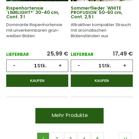
Rispenhortensie
Sommerflieder ´WHITE
´LIMELIGHT®´ 30-40 cm,
PROFUSION´ 50-60 cm,
Cont. 3 l
Cont. 2,5 l
Dominante Rispenhortensie
Attraktiver kompakter Strauch
mit unverkennbaren grün-
mit aromatischen
weißen Blüten.
Blütenständen aus
schneeweißen Blüten.
25,99
€
17,49
€
LIEFERBAR
LIEFERBAR
-
Stk.
+
-
Stk.
+
KAUFEN
KAUFEN
Mehr Produkte
…