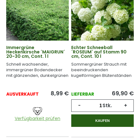
Immergrüne
Echter Schneeball
Heckenkirsche ´MAIGRUN´
´ROSEUM´ auf Stamm 90
20-30 cm, Cont. 1 l
cm, Cont. 10 l
Schnell wachsender,
Sommergrüner Strauch mit
immergrüner Bodendecker
beeindruckenden
mit glänzenden, dunkelgrünen
kugelförmigen Blütenständen
Blättern.
und leuchtender
Herbstfärbung.
8,99
€
69,90
€
AUSVERKAUFT
LIEFERBAR
-
Stk.
+
Verfügbarkeit prüfen
KAUFEN