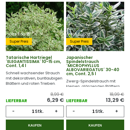
-30% Rabatt
-30% Rabatt
Super Preis
Super Preis
Tatarische Hartriegel
Japanischer
´ELEGANTISSIMA´ 10-15 cm,
Spindelstrauch
Cont. 1,4 l
´MICROPHYLLUS
ALBOVARIEGATUS´ 30-40
Schnell wachsender Strauch
cm, Cont. 2,5 l
mit dekorativen, buntlaubigen
Zwerg-Spindelstrauch mit
Blättern und roten Trieben.
kleinen, glänzenden Blättern
und weißem Rand.
8,99 €
18,99 €
6,29
€
13,29
€
LIEFERBAR
LIEFERBAR
-
Stk.
+
-
Stk.
+
KAUFEN
KAUFEN