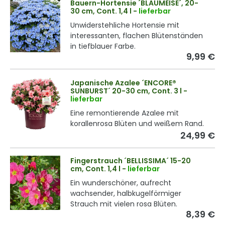
Bauern-Hortensie ´BLAUMEISE´, 20-
30 cm, Cont. 1,4 l
-
lieferbar
Unwiderstehliche Hortensie mit
interessanten, flachen Blütenständen
in tiefblauer Farbe.
9,99 €
Japanische Azalee ´ENCORE®
SUNBURST´ 20-30 cm, Cont. 3 l
-
lieferbar
Eine remontierende Azalee mit
korallenrosa Blüten und weißem Rand.
24,99 €
Fingerstrauch ´BELLISSIMA´ 15-20
cm, Cont. 1,4 l
-
lieferbar
Ein wunderschöner, aufrecht
wachsender, halbkugelförmiger
Strauch mit vielen rosa Blüten.
8,39 €