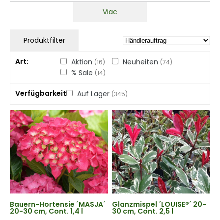
Viac
Produktfilter
Art
Aktion
Neuheiten
(16)
(74)
% Sale
(14)
Verfügbarkeit
Auf Lager
(345)
Bauern-Hortensie ´MASJA´
Glanzmispel ´LOUISE®´ 20-
20-30 cm, Cont. 1,4 l
30 cm, Cont. 2,5 l