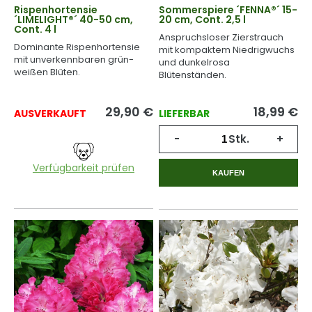
Rispenhortensie
Sommerspiere ´FENNA®´ 15-
´LIMELIGHT®´ 40-50 cm,
20 cm, Cont. 2,5 l
Cont. 4 l
Anspruchsloser Zierstrauch
Dominante Rispenhortensie
mit kompaktem Niedrigwuchs
mit unverkennbaren grün-
und dunkelrosa
weißen Blüten.
Blütenständen.
29,90
€
18,99
€
AUSVERKAUFT
LIEFERBAR
-
Stk.
+
Verfügbarkeit prüfen
KAUFEN