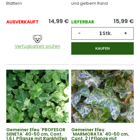
Blättern.
und gelbem Rand.
14,99
€
15,99
€
AUSVERKAUFT
LIEFERBAR
-
Stk.
+
Verfügbarkeit prüfen
KAUFEN
Gemeiner Efeu ´PROFESOR
Gemeiner Efeu
SENETA´ 40-50 cm, Cont.
´MARMORATA´ 40-50 cm,
1,6 l, Pflanze mit Rankhilfen
Cont. 2 l Pflanze mit