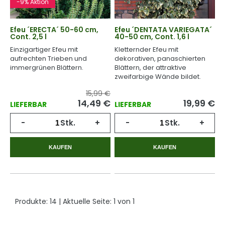
-9% Aktion
Efeu ´ERECTA´ 50-60 cm,
Efeu ´DENTATA VARIEGATA´
Cont. 2,5 l
40-50 cm, Cont. 1,6 l
Einzigartiger Efeu mit
Kletternder Efeu mit
aufrechten Trieben und
dekorativen, panaschierten
immergrünen Blättern.
Blättern, der attraktive
zweifarbige Wände bildet.
15,99 €
14,49
€
19,99
€
LIEFERBAR
LIEFERBAR
-
Stk.
+
-
Stk.
+
KAUFEN
KAUFEN
Produkte:
14
| Aktuelle Seite:
1
von
1