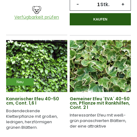
-
Stk.
+
Verfügbarkeit prüfen
KAUFEN
Neu
Kanarischer Efeu 40-50
Gemeiner Efeu ´EVA´ 40-50
cm, Cont. 1,6 l
cm, Pflanze mit Rankhilfen,
Cont. 2 l
Bodendeckende
Interessanter Efeu mit weiß-
Kletterpflanze mit großen,
grün panaschierten Blättern,
ledrigen, herzförmigen
der eine attraktive
grünen Blättern.
zweifarbige Fläche bildet.