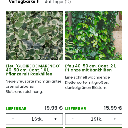
Verfügbarkeit
Auf Lager
(12)
Efeu ´GLOIRE DE MARENGO´
Efeu 40-50 cm, Cont. 2 l,
40-50 cm, Cont. 1,6 l,
Pflanze mit Rankhilfen
Pflanze mit Rankhilfen
Eine schnell wachsende
Neue Efeusorte mit markanter
Klettersorte mit großen,
cremefarbener
dunkelgrünen Blättern.
Blattrandzeichnung.
19,99
€
15,99
€
LIEFERBAR
LIEFERBAR
-
Stk.
+
-
Stk.
+