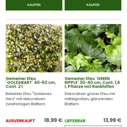
KAUFEN
KAUFEN
Gemeiner Efeu
Gemeiner Efeu ´GREEN
´GOLDHEART´ 40-50 cm,
RIPPLE´ 30-40 cm, Cont. 1,6
Cont. 2 l
l, Pflanze mit Rankhilfen
Beliebter Efeu "Goldenes
Dekorativer grüner Efeu mit
Herz“ mit dekorativen
mittelgroßen, glänzenden
zweifarbigen Blättern.
Blättern.
18,99
€
13,99
€
AUSVERKAUFT
LIEFERBAR