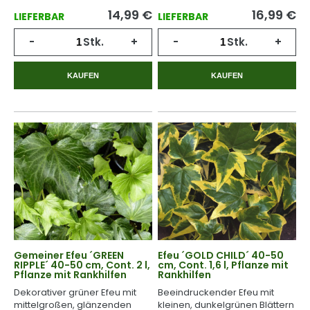
14,99
€
16,99
€
LIEFERBAR
LIEFERBAR
-
Stk.
+
-
Stk.
+
KAUFEN
KAUFEN
Gemeiner Efeu ´GREEN
Efeu ´GOLD CHILD´ 40-50
RIPPLE´ 40-50 cm, Cont. 2 l,
cm, Cont. 1,6 l, Pflanze mit
Pflanze mit Rankhilfen
Rankhilfen
Dekorativer grüner Efeu mit
Beeindruckender Efeu mit
mittelgroßen, glänzenden
kleinen, dunkelgrünen Blättern