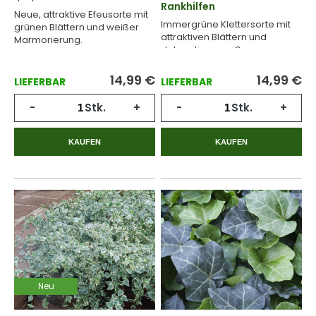
Rankhilfen
Neue, attraktive Efeusorte mit
Immergrüne Klettersorte mit
grünen Blättern und weißer
attraktiven Blättern und
Marmorierung.
dekorativen weißen
Sprenkeln.
14,99
€
14,99
€
LIEFERBAR
LIEFERBAR
-
Stk.
+
-
Stk.
+
KAUFEN
KAUFEN
Neu