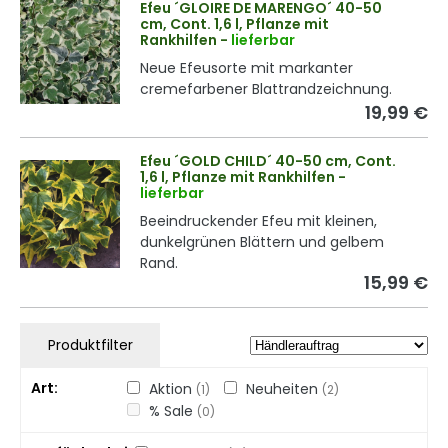
Efeu ´GLOIRE DE MARENGO´ 40-50
cm, Cont. 1,6 l, Pflanze mit
Rankhilfen
-
lieferbar
Neue Efeusorte mit markanter
cremefarbener Blattrandzeichnung.
19,99 €
Efeu ´GOLD CHILD´ 40-50 cm, Cont.
1,6 l, Pflanze mit Rankhilfen
-
lieferbar
Beeindruckender Efeu mit kleinen,
dunkelgrünen Blättern und gelbem
Rand.
15,99 €
Produktfilter
Art
Aktion
Neuheiten
(1)
(2)
% Sale
(0)