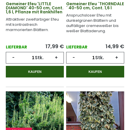
Gemeiner Efeu 'LITTLE
Gemeiner Efeu ´THORNDALE
DIAMOND' 40-50 cm, Cont.
´ 40-50 cm, Cont. 1,6 l
1,6 l, Pflanze mit Rankhilfen
Anspruchsloser Efeu mit
Attraktiver zweifarbiger Efeu
dunkelgrünen Blättern und
mit kontrastreich
auffälliger cremeweißer bis
marmorierten Blättern.
weißer Blattaderung.
17,99
€
14,99
€
LIEFERBAR
LIEFERBAR
-
Stk.
+
-
Stk.
+
KAUFEN
KAUFEN